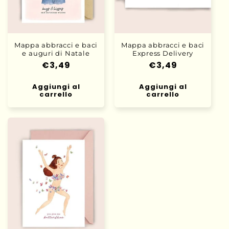
o
n
e
Mappa abbracci e baci
Mappa abbracci e baci
e auguri di Natale
Express Delivery
:
Prezzo
€3,49
Prezzo
€3,49
di
di
Aggiungi al
listino
Aggiungi al
listino
carrello
carrello