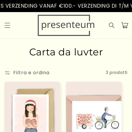
Vai
S VERZENDING VANAF €100.- VERZENDING DI T/M V
direttamente
ai contenuti
Carrell
C
Carta da luvter
o
Filtra e ordina
l
3 prodotti
l
e
z
i