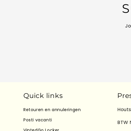
S
Jo
Quick links
Pre
Houts
Retouren en annuleringen
Posti vacanti
BTW 
VintedGo Locker