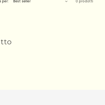
 per:
0 prodotti
utto