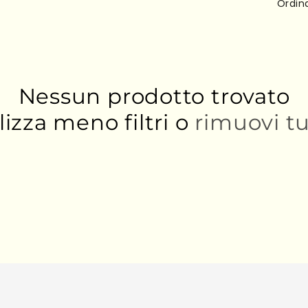
Ordina
l
e
z
Nessun prodotto trovato
lizza meno filtri o
rimuovi t
i
o
n
e
: