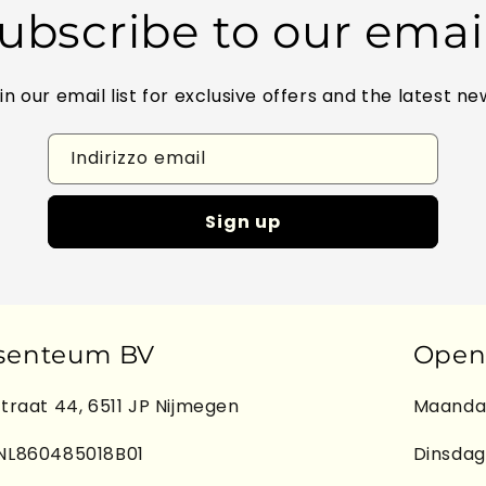
ubscribe to our emai
in our email list for exclusive offers and the latest ne
Indirizzo email
Sign up
senteum BV
Open
traat 44, 6511 JP Nijmegen
Maandag
NL860485018B01
Dinsdag