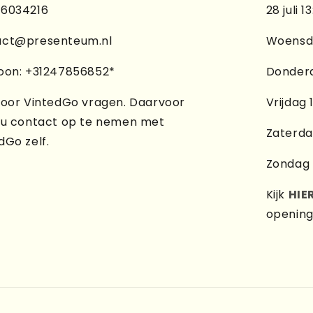
76034216
28 juli 1
act@presenteum.nl
Woensda
oon: +31247856852*
Donderd
voor VintedGo vragen. Daarvoor
Vrijdag 
 u contact op te nemen met
Zaterda
dGo zelf.
Zondag 1
Kijk
HIE
opening