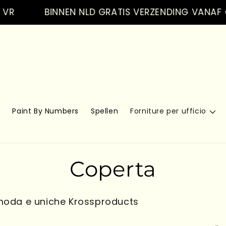
VR
BINNEN NLD GRATIS VERZENDING VANAF €1
s
Paint By Numbers
Spellen
Forniture per ufficio
C
Coperta
o
 moda e uniche Krossproducts
l