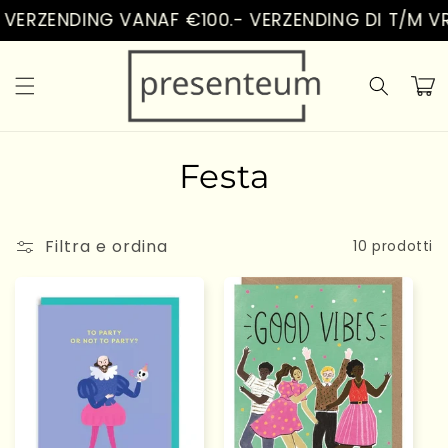
Vai
VERZENDING VANAF €100.- VERZENDING DI T/M VR
direttamente
ai contenuti
Carrell
C
Festa
o
Filtra e ordina
l
10 prodotti
l
e
z
i