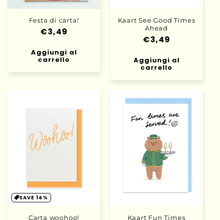
Festa di carta!
Kaart See Good Times
Ahead
Prezzo
€3,49
Prezzo
€3,49
di
di
Aggiungi al
listino
carrello
Aggiungi al
listino
carrello
SAVE 14%
Carta woohoo!
Kaart Fun Times