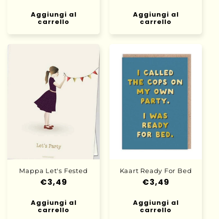
di
di
Aggiungi al
listino
Aggiungi al
listino
carrello
carrello
Mappa Let's Fested
Kaart Ready For Bed
Prezzo
€3,49
Prezzo
€3,49
di
di
Aggiungi al
listino
Aggiungi al
listino
carrello
carrello