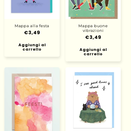
o
n
e
Mappa alla festa
Mappa buone
vibrazioni
Prezzo
€3,49
:
Prezzo
€3,49
di
di
Aggiungi al
listino
carrello
Aggiungi al
listino
carrello