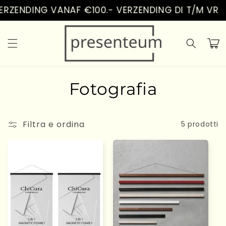
Vai
RZENDING VANAF €100.- VERZENDING DI T/M VR
direttamente
ai contenuti
Carrell
C
Fotografia
o
Filtra e ordina
l
5 prodotti
l
e
z
i