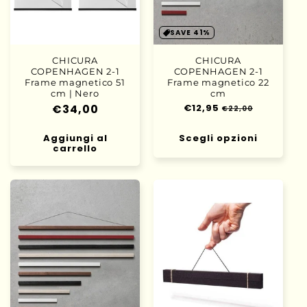
o
n
SAVE 41%
e
CHICURA
CHICURA
COPENHAGEN 2-1
COPENHAGEN 2-1
:
Frame magnetico 51
Frame magnetico 22
cm | Nero
cm
Prezzo
€34,00
Prezzo
€12,95
Prezzo
€22,00
di
scontato
di
listino
Scegli opzioni
Aggiungi al
listino
carrello