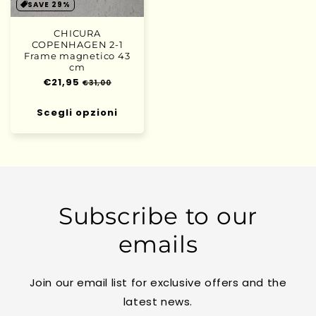
SAVE 29%
CHICURA
COPENHAGEN 2-1
Frame magnetico 43
cm
Prezzo
€21,95
Prezzo
€31,00
di
scontato
listino
Scegli opzioni
Subscribe to our
emails
Join our email list for exclusive offers and the
latest news.