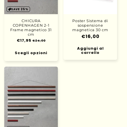
SAVE 25%
CHICURA
Poster Sistema di
COPENHAGEN 2-1
sospensione
Frame magnetico 31
magnetica 30 cm
cm
Prezzo
€16,00
Prezzo
€17,95
Prezzo
€24,00
di
di
scontato
Aggiungi al
listino
listino
carrello
Scegli opzioni