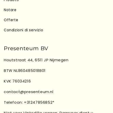
Notare
Offerte
Condizioni di servizio
Presenteum BV
Houtstraat 44, 6511 JP Nijmegen
BTW NL860485018B01
KVK 76034216
contact@presenteum.nl
Telefoon: +31247856852*
Niet voor VintedGo vragen. Daarvoor dient u