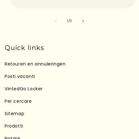
su
1
/
3
Quick links
Retouren en annuleringen
Posti vacanti
VintedGo Locker
Per cercare
Sitemap
Prodotti
Notare