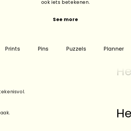
ook iets betekenen.
See more
s
Pins
Puzzels
Planner
Ka
He
tekenisvol.
He
raak.