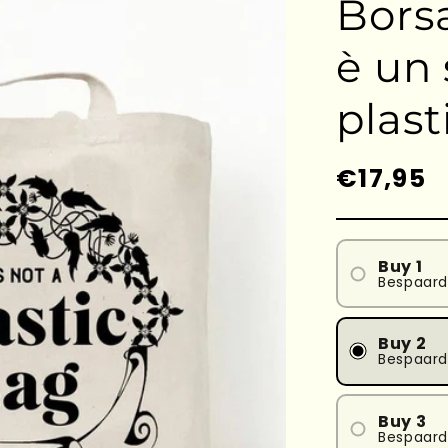
Borsa
è un 
plast
Prezzo
€17,95
di
listino
Buy 1
Bespaar
Buy 2
Bespaard
Buy 3
Bespaard