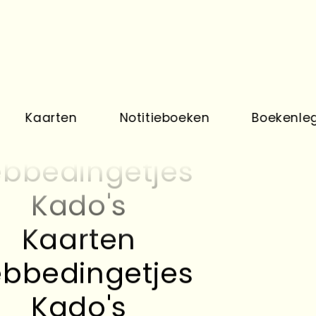
Kado's
Kaarten
arten
Notitieboeken
Boekenleggers
bbedingetjes
Kado's
Kaarten
bbedingetjes
Kado's