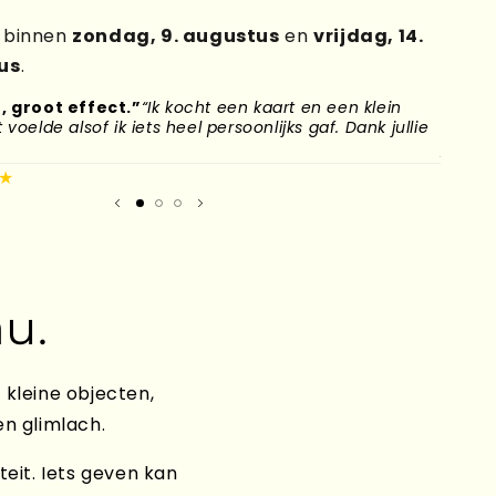
g binnen
zondag, 9. augustus
en
vrijdag, 14.
us
.
, groot effect.”
“Ik kocht een kaart en een klein
“Mijn
voelde alsof ik iets heel persoonlijks gaf. Dank jullie
naar H
plek g
★
Mirand
u.
 kleine objecten,
en glimlach.
teit. Iets geven kan