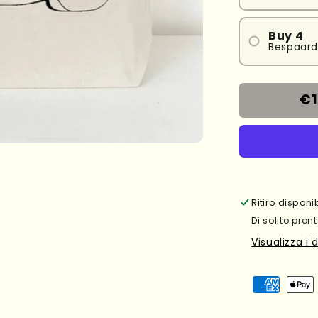
Buy 4
Bespaard
€1
Ritiro dispon
Di solito pront
Visualizza i 