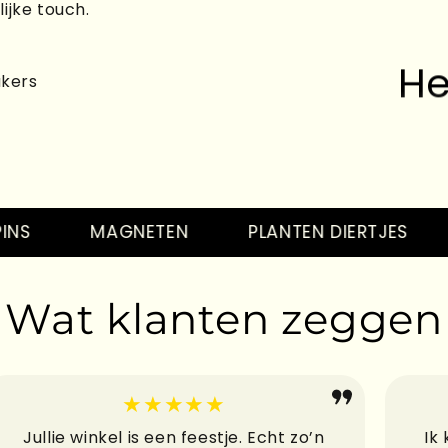
ijke touch.
He
akers
He
MAGNETEN
PLANTEN DIERTJES
T
Wat klanten zeggen
He
★★★★★
Jullie winkel is een feestje. Echt zo’n
Ik