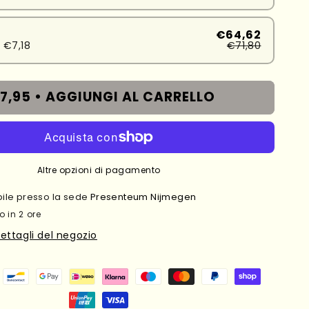
€64,62
 €7,18
€71,80
7,95 •
AGGIUNGI AL CARRELLO
Altre opzioni di pagamento
ibile presso la sede
Presenteum Nijmegen
o in 2 ore
dettagli del negozio