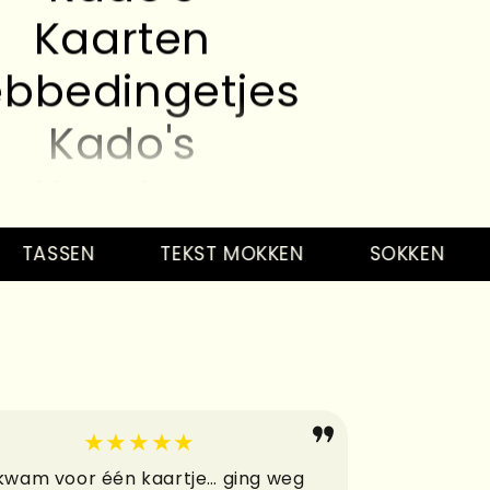
Kaarten
bbedingetjes
Kado's
Kaarten
bbedingetjes
Kado's
ASSEN
TEKST MOKKEN
SOKKEN
SL
Kaarten
bbedingetjes
Kado's
★★★★★
Kaarten
 kwam voor één kaartje… ging weg