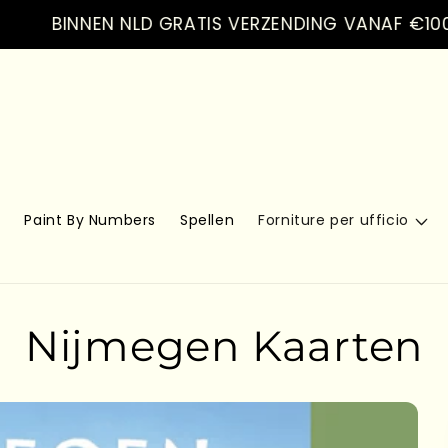
BINNEN NLD GRATIS VERZENDING VANAF €100.- VER
s
Paint By Numbers
Spellen
Forniture per ufficio
Nijmegen Kaarten