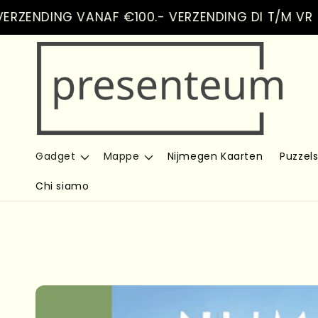
Vai
NDING VANAF €100.- VERZENDING DI T/M VR
direttamente
ai contenuti
Gadget
Mappe
Nijmegen Kaarten
Puzzel
Chi siamo