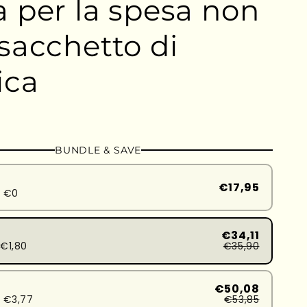
 per la spesa non
sacchetto di
ica
BUNDLE & SAVE
€17,95
d €0
€34,11
€1,80
€35,90
€50,08
 €3,77
€53,85