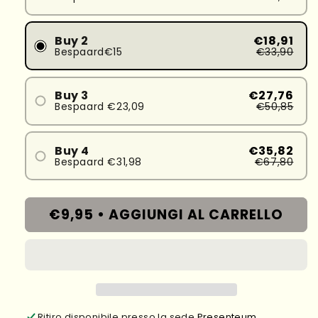
Buy 2
€18,91
Bespaard€15
€33,90
Buy 3
€27,76
Bespaard €23,09
€50,85
Buy 4
€35,82
Bespaard €31,98
€67,80
€9,95 •
AGGIUNGI AL CARRELLO
Ritiro disponibile presso la sede
Presenteum