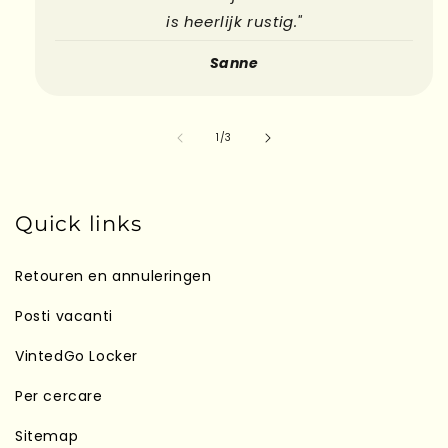
is heerlijk rustig."
Sanne
su
1
/
3
Quick links
Retouren en annuleringen
Posti vacanti
VintedGo Locker
Per cercare
Sitemap