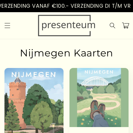
Vai
ERZENDING VANAF €100.- VERZENDING DI T/M VR
direttamente
ai contenuti
Carrell
Nijmegen Kaarten