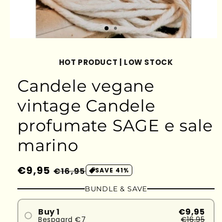
HOT PRODUCT | LOW STOCK
Candele vegane
vintage Candele
profumate SAGE e sale
marino
Prezzo
€9,95
Prezzo
€16,95
SAVE 41%
di
scontato
BUNDLE & SAVE
listino
Buy 1
€9,95
Bespaard €7
€16,95