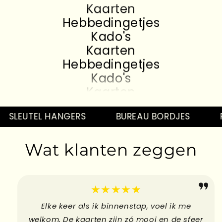
Kaarten
Hebbedingetjes
Kado's
Kaarten
Hebbedingetjes
Kado's
Kaarten
Hebbedingetjes
Kado's
SLEUTEL HANGERS
BUREAU BORDJES
P
Kaarten
Hebbedingetjes
Wat klanten zeggen
Kado's
Kaarten
Hebbedingetjes
★★★★★
Elke keer als ik binnenstap, voel ik me
welkom. De kaarten zijn zó mooi en de sfeer