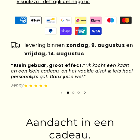
Visualizza i dettagli del negozio
levering binnen
zondag, 9. augustus
en
vrijdag, 14. augustus
.
“Klein gebaar, groot effect.”
“Ik kocht een kaart
“
en een klein cadeau, en het voelde alsof ik iets heel
d
persoonlijks gaf. Dank jullie wel.”
l
★★★★★
Jenny
M
Aandacht in een
cadeau.