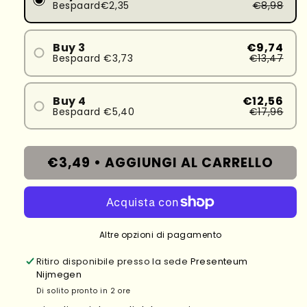
Bespaard€2,35
€8,98
Buy 3
€9,74
Bespaard €3,73
€13,47
Buy 4
€12,56
Bespaard €5,40
€17,96
€3,49 •
AGGIUNGI AL CARRELLO
Altre opzioni di pagamento
Ritiro disponibile presso la sede
Presenteum
Nijmegen
Di solito pronto in 2 ore