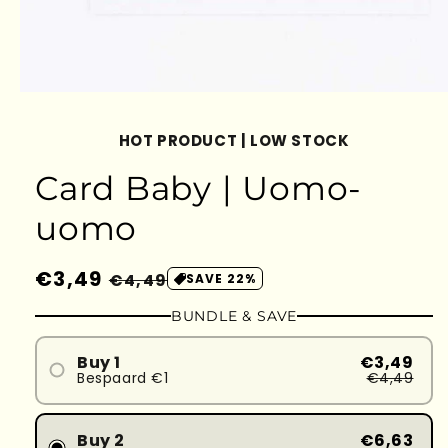
HOT PRODUCT | LOW STOCK
Card Baby | Uomo-
uomo
Prezzo
€3,49
Prezzo
€4,49
SAVE 22%
di
scontato
BUNDLE & SAVE
listino
Buy 1
€3,49
Bespaard €1
€4,49
Buy 2
€6,63