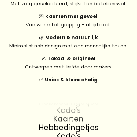
Met zorg geselecteerd, stijlvol en betekenisvol.
💌
Kaarten met gevoel
Van warm tot grappig – altijd raak.
🌿
Modern & natuurlijk
Minimalistisch design met een menselijke touch.
✍️
Lokaal & origineel
Ontworpen met liefde door makers
✅
Uniek & kleinschalig
Kado's
Kaarten
Hebbedingetjes
Kado's
Kaarten
Hebbedingetjes
Kado's