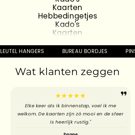
Kaarten
Hebbedingetjes
Kado's
Kaarten
Hebbedingetjes
Kado's
EUTEL HANGERS
BUREAU BORDJES
PINS
Kaarten
Hebbedingetjes
Wat klanten zeggen
Kado's
Kaarten
Hebbedingetjes
★★★★★
Elke keer als ik binnenstap, voel ik me
welkom. De kaarten zijn zó mooi en de sfeer
is heerlijk rustig."
Sanne