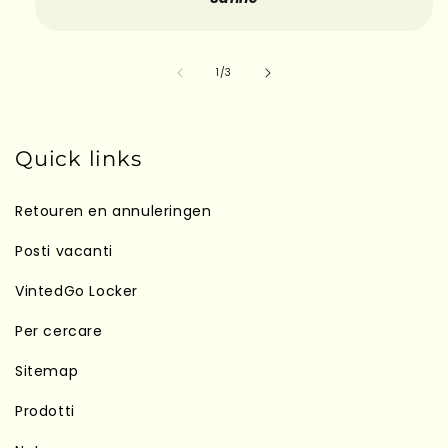
su
1
/
3
Quick links
Retouren en annuleringen
Posti vacanti
VintedGo Locker
Per cercare
Sitemap
Prodotti