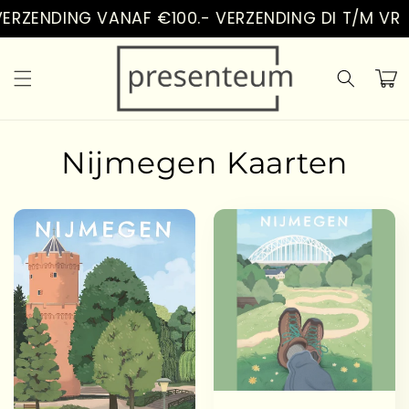
Vai
ERZENDING VANAF €100.- VERZENDING DI T/M VR
direttamente
ai contenuti
Carrell
Nijmegen Kaarten