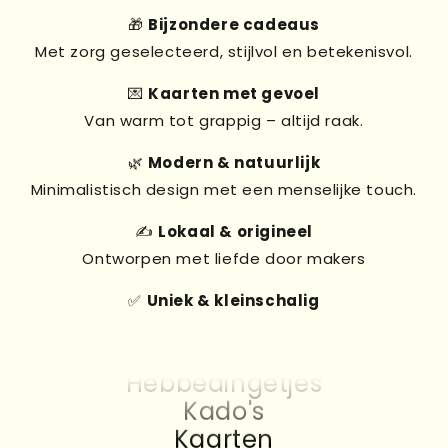
🎁
Bijzondere cadeaus
Met zorg geselecteerd, stijlvol en betekenisvol.
💌
Kaarten met gevoel
Van warm tot grappig – altijd raak.
🌿
Modern & natuurlijk
Minimalistisch design met een menselijke touch.
✍️
Lokaal & origineel
Ontworpen met liefde door makers
✅
Uniek & kleinschalig
Kado's
Kaarten
Hebbedingetjes
Kado's
Kaarten