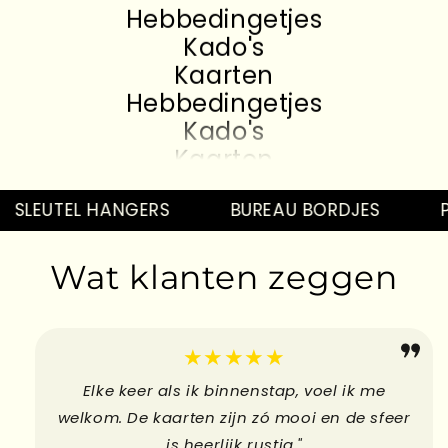
Hebbedingetjes
Kado's
Kaarten
Hebbedingetjes
Kado's
Kaarten
Hebbedingetjes
Kado's
SLEUTEL HANGERS
BUREAU BORDJES
P
Kaarten
Hebbedingetjes
Wat klanten zeggen
Kado's
Kaarten
Hebbedingetjes
★★★★★
Elke keer als ik binnenstap, voel ik me
welkom. De kaarten zijn zó mooi en de sfeer
is heerlijk rustig."