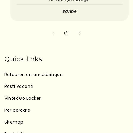
Sanne
su
1
/
3
Quick links
Retouren en annuleringen
Posti vacanti
VintedGo Locker
Per cercare
Sitemap