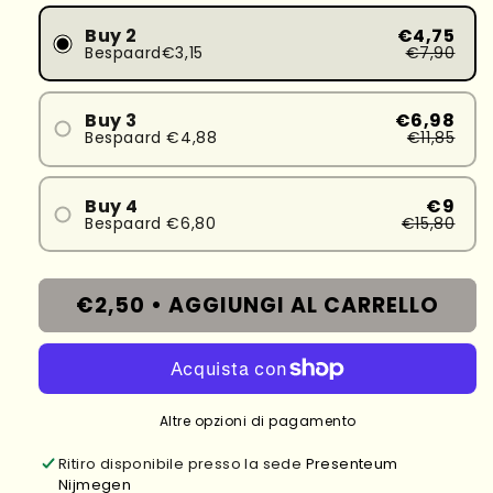
Buy 2
€4,75
Bespaard€3,15
€7,90
Buy 3
€6,98
Bespaard €4,88
€11,85
Buy 4
€9
Bespaard €6,80
€15,80
€2,50 •
AGGIUNGI AL CARRELLO
Altre opzioni di pagamento
Ritiro disponibile presso la sede
Presenteum
Nijmegen