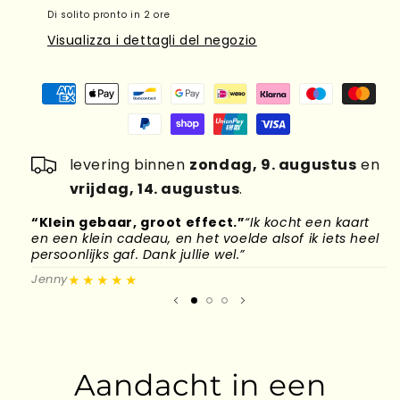
Di solito pronto in 2 ore
Visualizza i dettagli del negozio
levering binnen
zondag, 9. augustus
en
vrijdag, 14. augustus
.
“Klein gebaar, groot effect.”
“Ik kocht een kaart
“
en een klein cadeau, en het voelde alsof ik iets heel
d
persoonlijks gaf. Dank jullie wel.”
l
★★★★★
Jenny
M
Aandacht in een