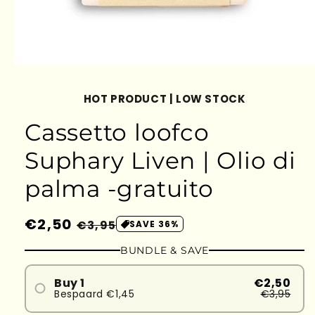
HOT PRODUCT | LOW STOCK
Cassetto loofco
Suphary Liven | Olio di
palma -gratuito
Prezzo
€2,50
Prezzo
€3,95
SAVE 36%
di
scontato
BUNDLE & SAVE
listino
Buy 1
€2,50
Bespaard €1,45
€3,95