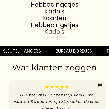
Hebbedingetjes
Kado's
Kaarten
Hebbedingetjes
Kado's
Kaarten
Hebbedingetjes
Kado's
SLEUTEL HANGERS
BUREAU BORDJES
PI
Kaarten
Hebbedingetjes
Wat klanten zeggen
Kado's
Kaarten
Hebbedingetjes
★★★★★
Elke keer als ik binnenstap, voel ik me
welkom. De kaarten zijn zó mooi en de sfeer
is heerlijk rustig."