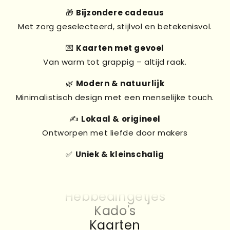
🎁
Bijzondere cadeaus
Met zorg geselecteerd, stijlvol en betekenisvol.
💌
Kaarten met gevoel
Van warm tot grappig – altijd raak.
🌿
Modern & natuurlijk
Minimalistisch design met een menselijke touch.
✍️
Lokaal & origineel
Ontworpen met liefde door makers
✅
Uniek & kleinschalig
Kado's
Kaarten
Hebbedingetjes
Kado's
Kaarten