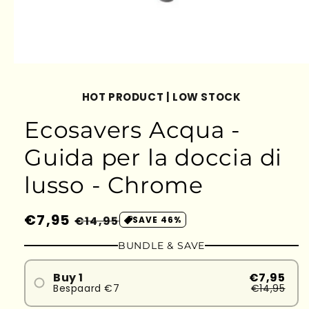
HOT PRODUCT | LOW STOCK
Ecosavers Acqua -
Guida per la doccia di
lusso - Chrome
Prezzo
€7,95
Prezzo
€14,95
SAVE 46%
di
scontato
BUNDLE & SAVE
listino
Buy 1
€7,95
Bespaard €7
€14,95