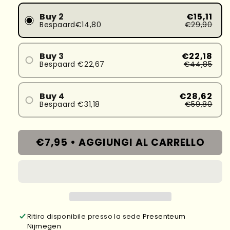
Buy 2
€15,11
Bespaard€14,80
€29,90
Buy 3
€22,18
Bespaard €22,67
€44,85
Buy 4
€28,62
Bespaard €31,18
€59,80
€7,95 •
AGGIUNGI AL CARRELLO
Ritiro disponibile presso la sede
Presenteum
Nijmegen