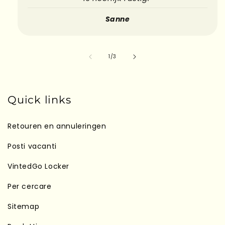
Sanne
su
1
/
3
Quick links
Retouren en annuleringen
Posti vacanti
VintedGo Locker
Per cercare
Sitemap