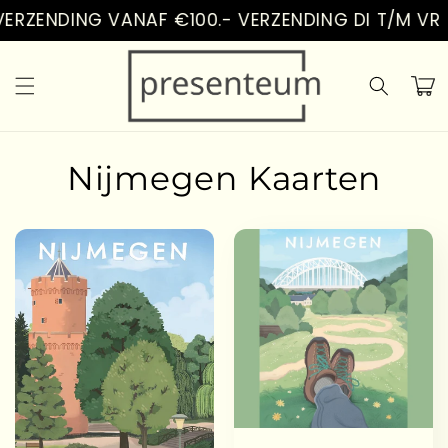
Vai
ERZENDING VANAF €100.- VERZENDING DI T/M VR
direttamente
ai contenuti
Carrell
Nijmegen Kaarten