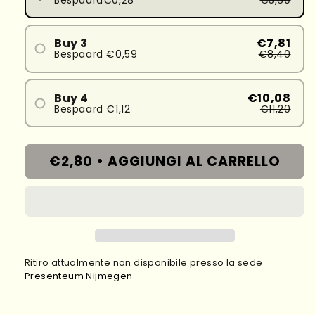
Buy 3
€7,81
Bespaard €0,59
€8,40
Buy 4
€10,08
Bespaard €1,12
€11,20
€2,80 •
AGGIUNGI AL CARRELLO
Ritiro attualmente non disponibile presso la sede
Presenteum Nijmegen