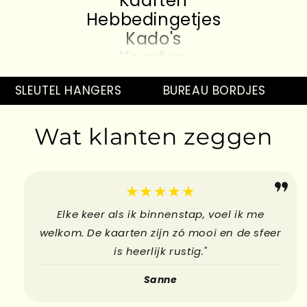
Hebbedingetjes
Kado's
Kaarten
Hebbedingetjes
Kado's
SLEUTEL HANGERS
BUREAU BORDJES
P
Kaarten
Hebbedingetjes
Wat klanten zeggen
Kado's
Kaarten
Hebbedingetjes
★★★★★
Elke keer als ik binnenstap, voel ik me
welkom. De kaarten zijn zó mooi en de sfeer
is heerlijk rustig."
Sanne