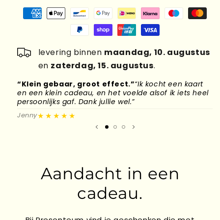
levering binnen
maandag, 10. augustus
en
zaterdag, 15. augustus
.
“Klein gebaar, groot effect.”
“Ik kocht een kaart
“
en een klein cadeau, en het voelde alsof ik iets heel
d
persoonlijks gaf. Dank jullie wel.”
l
★★★★★
Jenny
M
Aandacht in een
cadeau.
Bij Presenteum vind je geschenken die met