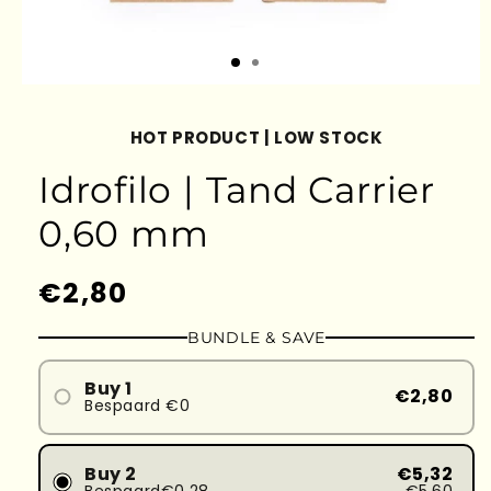
HOT PRODUCT | LOW STOCK
Idrofilo | Tand Carrier
0,60 mm
Prezzo
€2,80
di
BUNDLE & SAVE
listino
Buy 1
€2,80
Bespaard €0
Buy 2
€5,32
Bespaard€0,28
€5,60