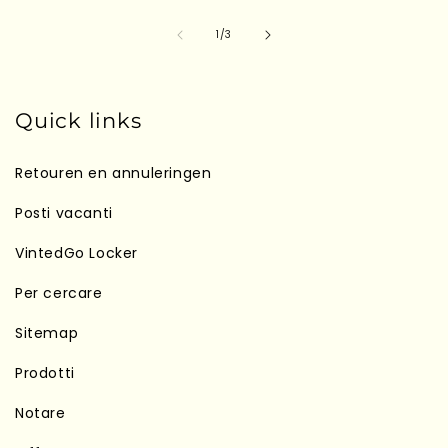
su
1
/
3
Quick links
Retouren en annuleringen
Posti vacanti
VintedGo Locker
Per cercare
Sitemap
Prodotti
Notare