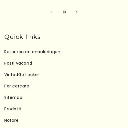
su
1
/
3
Quick links
Retouren en annuleringen
Posti vacanti
VintedGo Locker
Per cercare
Sitemap
Prodotti
Notare