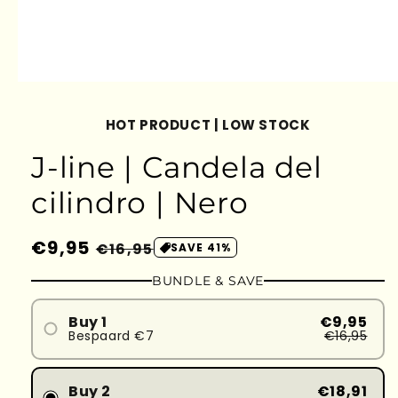
HOT PRODUCT | LOW STOCK
J-line | Candela del
cilindro | Nero
Prezzo
€9,95
Prezzo
€16,95
SAVE 41%
di
scontato
BUNDLE & SAVE
listino
Buy 1
€9,95
Bespaard €7
€16,95
Buy 2
€18,91