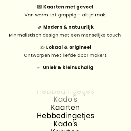
💌
Kaarten met gevoel
Van warm tot grappig – altijd raak.
🌿
Modern & natuurlijk
Minimalistisch design met een menselijke touch.
✍️
Lokaal & origineel
Ontworpen met liefde door makers
✅
Uniek & kleinschalig
Kado's
Kaarten
Hebbedingetjes
Kado's
Kaarten
Hebbedingetjes
Kado's
Kaarten