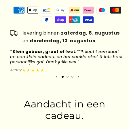
levering binnen
zaterdag, 8. augustus
en
donderdag, 13. augustus
.
“Klein gebaar, groot effect.”
“Ik kocht een kaart
“
en een klein cadeau, en het voelde alsof ik iets heel
d
persoonlijks gaf. Dank jullie wel.”
l
★★★★★
Jenny
M
Aandacht in een
cadeau.