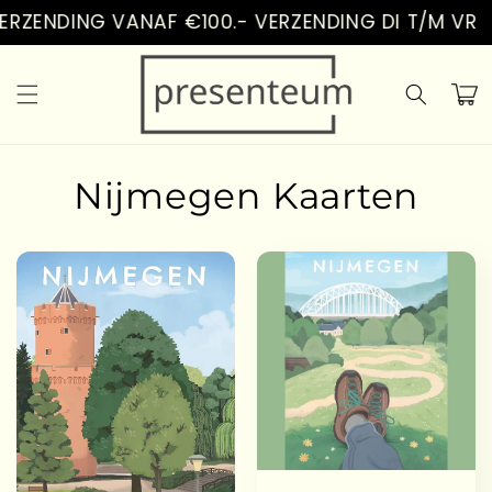
Vai
RZENDING VANAF €100.- VERZENDING DI T/M VR
direttamente
ai contenuti
Carrell
Nijmegen Kaarten