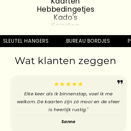
Hebbedingetjes
Kado's
Kaarten
Hebbedingetjes
Kado's
SLEUTEL HANGERS
BUREAU BORDJES
PI
Kaarten
Hebbedingetjes
Wat klanten zeggen
Kado's
Kaarten
Hebbedingetjes
★★★★★
Elke keer als ik binnenstap, voel ik me
welkom. De kaarten zijn zó mooi en de sfeer
is heerlijk rustig."
Sanne