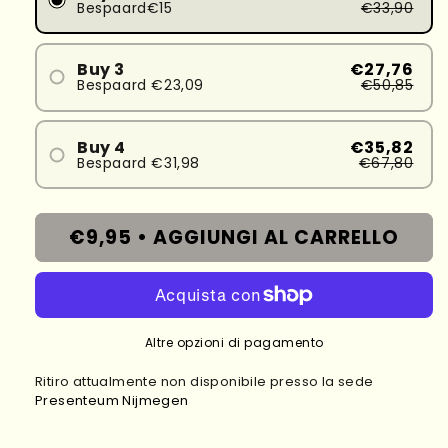
Bespaard€15
€33,90
Buy 3
€27,76
Bespaard €23,09
€50,85
Buy 4
€35,82
Bespaard €31,98
€67,80
€9,95 •
AGGIUNGI AL CARRELLO
Altre opzioni di pagamento
Ritiro attualmente non disponibile presso la sede
Presenteum Nijmegen