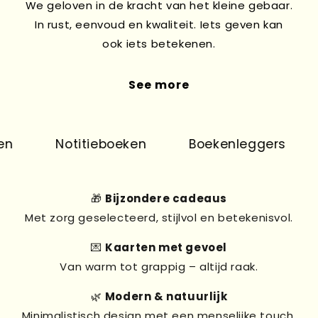
We geloven in de kracht van het kleine gebaar.
In rust, eenvoud en kwaliteit. Iets geven kan
ook iets betekenen.
See more
n
Notitieboeken
Boekenleggers
🎁
Bijzondere cadeaus
Met zorg geselecteerd, stijlvol en betekenisvol.
💌
Kaarten met gevoel
Van warm tot grappig – altijd raak.
🌿
Modern & natuurlijk
Minimalistisch design met een menselijke touch.