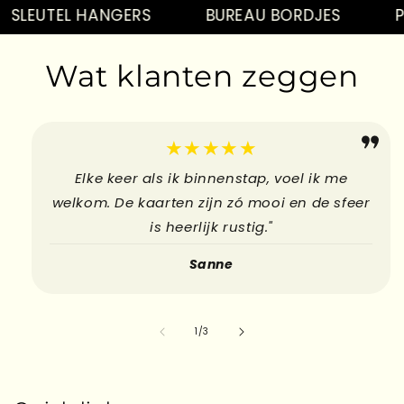
Kado's
SLEUTEL HANGERS
BUREAU BORDJES
PI
Kaarten
Hebbedingetjes
Wat klanten zeggen
Kado's
Kaarten
Hebbedingetjes
★★★★★
Elke keer als ik binnenstap, voel ik me
welkom. De kaarten zijn zó mooi en de sfeer
is heerlijk rustig."
Sanne
su
1
/
3