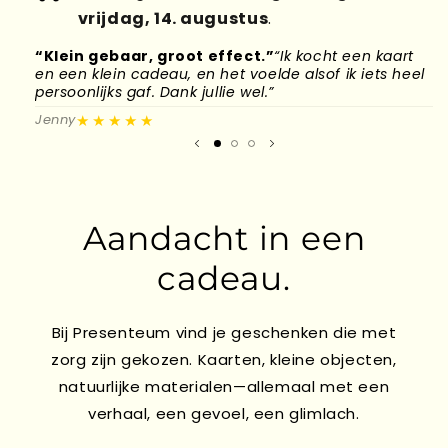
vrijdag, 14. augustus
.
“Klein gebaar, groot effect.”
“Ik kocht een kaart
“
en een klein cadeau, en het voelde alsof ik iets heel
d
persoonlijks gaf. Dank jullie wel.”
l
★★★★★
Jenny
M
Aandacht in een
cadeau.
Bij Presenteum vind je geschenken die met
zorg zijn gekozen. Kaarten, kleine objecten,
natuurlijke materialen—allemaal met een
verhaal, een gevoel, een glimlach.