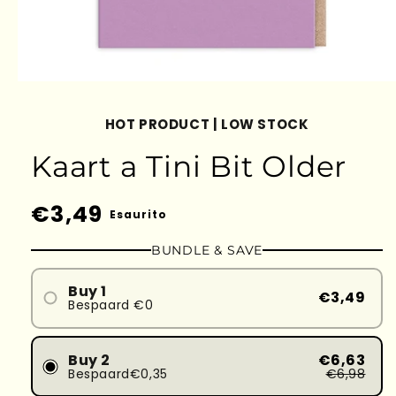
HOT PRODUCT | LOW STOCK
Kaart a Tini Bit Older
Prezzo
€3,49
Esaurito
di
BUNDLE & SAVE
listino
Buy 1
€3,49
Bespaard €0
Buy 2
€6,63
Bespaard€0,35
€6,98