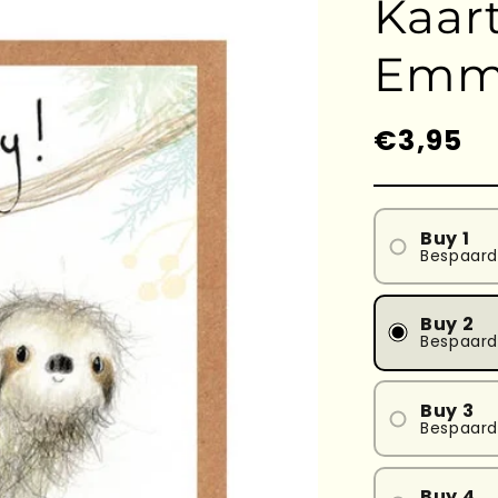
Kaart
Emm
Prezzo
€3,95
di
listino
Buy 1
Bespaar
Buy 2
Bespaar
Buy 3
Bespaard
Buy 4