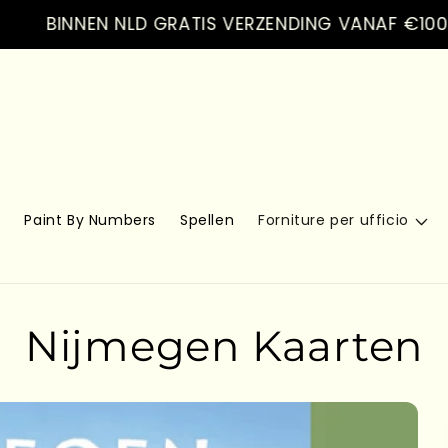
INNEN NLD GRATIS VERZENDING VANAF €100.- VER
s
Paint By Numbers
Spellen
Forniture per ufficio
Nijmegen Kaarten