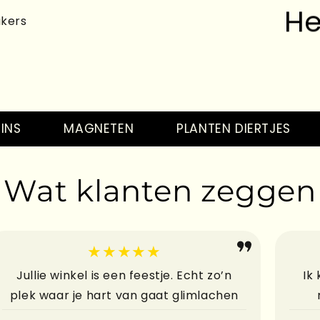
akers
He
MAGNETEN
PLANTEN DIERTJES
TA
Wat klanten zeggen
He
★★★★★
Jullie winkel is een feestje. Echt zo’n
Ik
plek waar je hart van gaat glimlachen
He