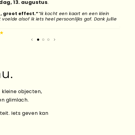
ag, 13. augustus
.
, groot effect.”
“Ik kocht een kaart en een klein
“Mijn
voelde alsof ik iets heel persoonlijks gaf. Dank jullie
naar H
plek g
★
Mirand
u.
 kleine objecten,
en glimlach.
teit. Iets geven kan