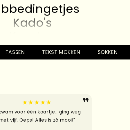
Kado's
Kaarten
bbedingetjes
Kado's
SSEN
TEKST MOKKEN
SOKKEN
SL
Kaarten
bbedingetjes
Kado's
★★★★★
Kaarten
 kwam voor één kaartje… ging weg
met vijf. Oeps! Alles is zó mooi!"
bbedingetjes