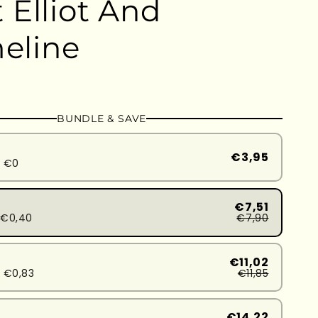
 Elliot And
eline
BUNDLE & SAVE
€3,95
d €0
€7,51
d€0,40
€7,90
€11,02
 €0,83
€11,85
€14,22