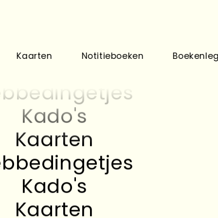
Kado's
Kaarten
arten
Notitieboeken
Boekenleggers
bbedingetjes
Kado's
Kaarten
bbedingetjes
Kado's
Kaarten
bbedingetjes