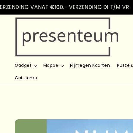
Vai
DING VANAF €100.- VERZENDING DI T/M VR
direttamente
B
ai contenuti
Gadget
Mappe
Nijmegen Kaarten
Puzzel
Chi siamo