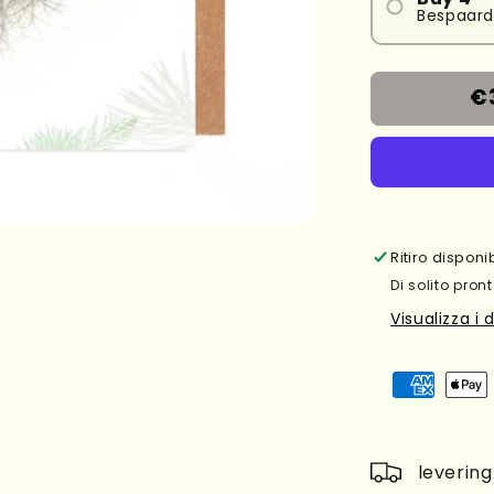
Bespaard
€
Ritiro dispon
Di solito pront
Visualizza i 
leverin