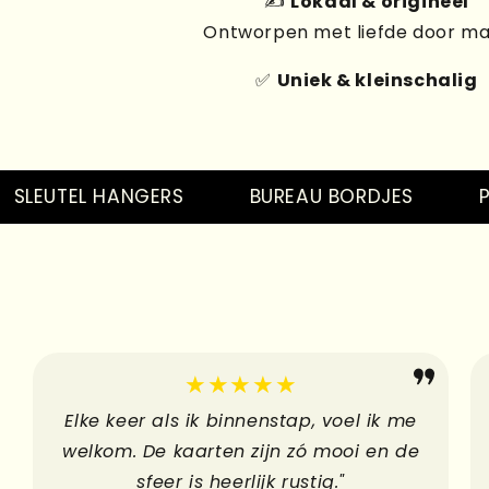
✍️
Lokaal & origineel
Ontworpen met liefde door m
✅
Uniek & kleinschalig
EUTEL HANGERS
BUREAU BORDJES
PINS
★★★★★
Elke keer als ik binnenstap, voel ik me
welkom. De kaarten zijn zó mooi en de
sfeer is heerlijk rustig."