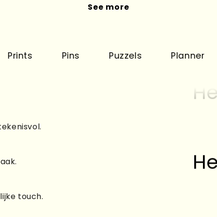
See more
s
Pins
Puzzels
Planner
Ka
He
tekenisvol.
He
raak.
ijke touch.
He