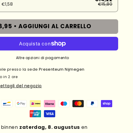
 €1,58
€15,80
3,95 •
AGGIUNGI AL CARRELLO
Altre opzioni di pagamento
ibile presso la sede
Presenteum Nijmegen
o in 2 ore
dettagli del negozio
g binnen
zaterdag, 8. augustus
en