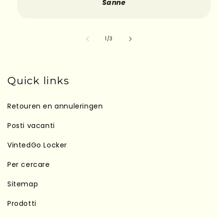
Sanne
su
1
/
3
Quick links
Retouren en annuleringen
Posti vacanti
VintedGo Locker
Per cercare
Sitemap
Prodotti