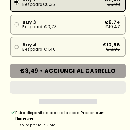
Bespaard€0,35
€6,98
Buy 3
€9,74
Bespaard €0,73
€10,47
Buy 4
€12,56
Bespaard €1,40
€13,96
€3,49 •
AGGIUNGI AL CARRELLO
Ritiro disponibile presso la sede
Presenteum
Nijmegen
Di solito pronto in 2 ore