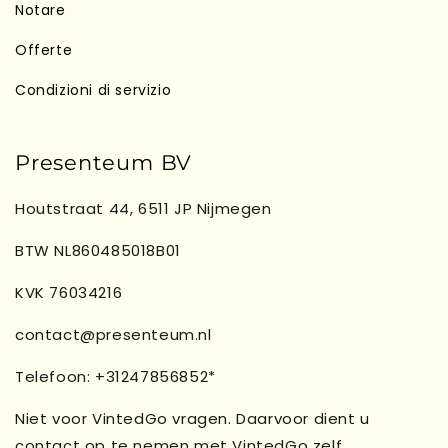
Notare
Offerte
Condizioni di servizio
Presenteum BV
Houtstraat 44, 6511 JP Nijmegen
BTW NL860485018B01
KVK 76034216
contact@presenteum.nl
Telefoon: +31247856852*
Niet voor VintedGo vragen. Daarvoor dient u
contact op te nemen met VintedGo zelf.