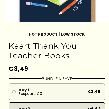
HOT PRODUCT | LOW STOCK
Kaart Thank You
Teacher Books
Prezzo
€3,49
di
BUNDLE & SAVE
listino
Buy 1
€3,49
Bespaard €0
Buy 2
€6,63