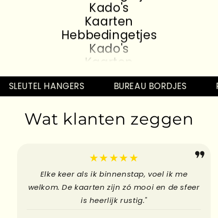
Kado's
Kaarten
Hebbedingetjes
Kado's
Kaarten
Hebbedingetjes
Kado's
SLEUTEL HANGERS
BUREAU BORDJES
P
Kaarten
Hebbedingetjes
Wat klanten zeggen
Kado's
Kaarten
Hebbedingetjes
★★★★★
Elke keer als ik binnenstap, voel ik me
welkom. De kaarten zijn zó mooi en de sfeer
is heerlijk rustig."