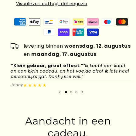
Visualizza i dettagli del negozio
levering binnen
woensdag, 12. augustus
en
maandag, 17. augustus
.
“Klein gebaar, groot effect.”
“Ik kocht een kaart
“
en een klein cadeau, en het voelde alsof ik iets heel
d
persoonlijks gaf. Dank jullie wel.”
l
★★★★★
Jenny
M
Aandacht in een
cadeau.