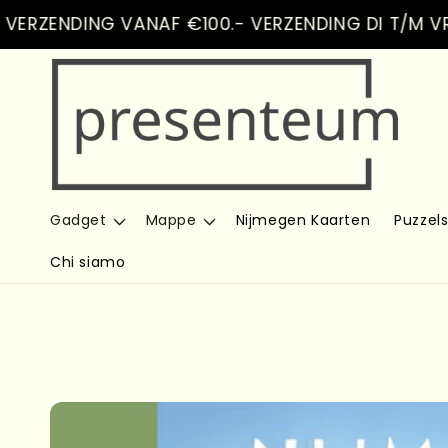
Vai
ENDING VANAF €100.- VERZENDING DI T/M VR
direttamente
ai contenuti
Gadget
Mappe
Nijmegen Kaarten
Puzzel
Chi siamo