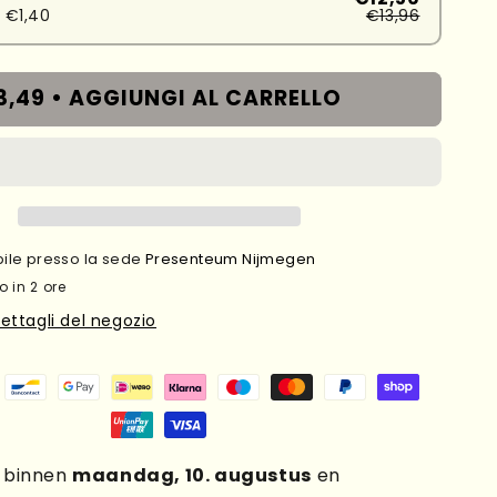
 €1,40
€13,96
3,49 •
AGGIUNGI AL CARRELLO
ibile presso la sede
Presenteum Nijmegen
o in 2 ore
dettagli del negozio
g binnen
maandag, 10. augustus
en