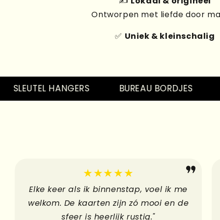
✍️
Lokaal & origineel
Ontworpen met liefde door m
✅
Uniek & kleinschalig
LEUTEL HANGERS
BUREAU BORDJES
PIN
★★★★★
Elke keer als ik binnenstap, voel ik me
welkom. De kaarten zijn zó mooi en de
sfeer is heerlijk rustig."