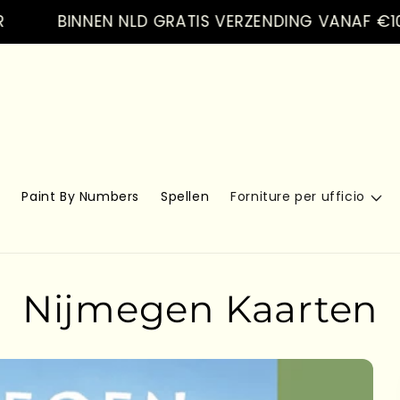
BINNEN NLD GRATIS VERZENDING VANAF €100.- V
s
Paint By Numbers
Spellen
Forniture per ufficio
Nijmegen Kaarten