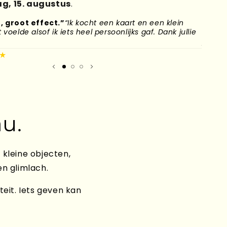
g, 15. augustus
.
, groot effect.”
“Ik kocht een kaart en een klein
“Mijn
voelde alsof ik iets heel persoonlijks gaf. Dank jullie
naar H
plek g
★
Mirand
u.
 kleine objecten,
en glimlach.
teit. Iets geven kan