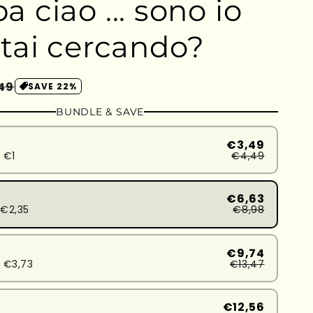
 ciao ... sono io
stai cercando?
zzo
49
SAVE 22%
ontato
BUNDLE & SAVE
€3,49
 €1
€4,49
€6,63
€2,35
€8,98
€9,74
 €3,73
€13,47
€12,56