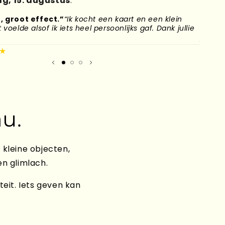
g, 15. augustus
.
, groot effect.”
“Ik kocht een kaart en een klein
“Mijn
voelde alsof ik iets heel persoonlijks gaf. Dank jullie
naar H
plek g
★
Mirand
u.
 kleine objecten,
en glimlach.
teit. Iets geven kan