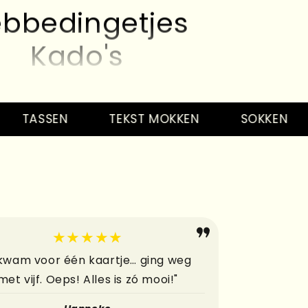
bbedingetjes
Kado's
Kaarten
bbedingetjes
TASSEN
TEKST MOKKEN
SOKKEN
S
Kado's
Kaarten
bbedingetjes
Kado's
★★★★★
Kaarten
 kwam voor één kaartje… ging weg
met vijf. Oeps! Alles is zó mooi!"
bbedingetjes