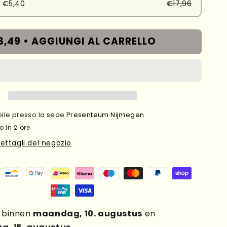
 €5,40
€17,96
3,49 •
AGGIUNGI AL CARRELLO
ibile presso la sede
Presenteum Nijmegen
o in 2 ore
dettagli del negozio
g binnen
maandag, 10. augustus
en