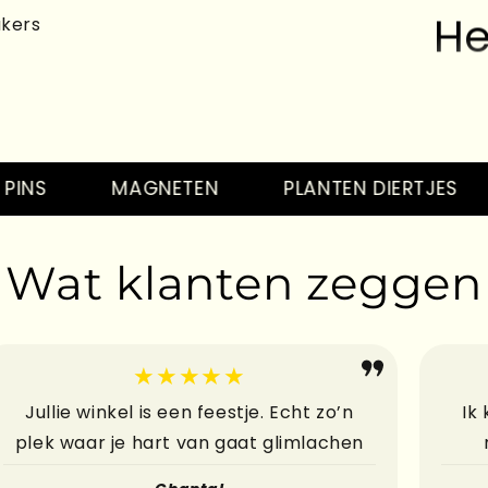
He
akers
He
S
MAGNETEN
PLANTEN DIERTJES
Wat klanten zeggen
He
★★★★★
Jullie winkel is een feestje. Echt zo’n
Ik
plek waar je hart van gaat glimlachen
He