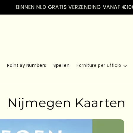
BINNEN NLD GRATIS VERZENDING VANAF €100.- VE
s
Paint By Numbers
Spellen
Forniture per ufficio
Nijmegen Kaarten