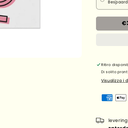
Bespaard
€
Ritiro dispon
Di solito pront
Visualizza i 
leverin