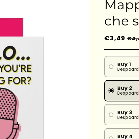
Mappa
che 
Prezzo
€3,49
Pre
€4,
di
sc
listino
Buy 1
Bespaard
Buy 2
Bespaard
Buy 3
Bespaard
Buy 4