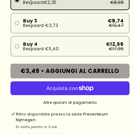
Bespaard€2,35
€8,98
Buy 3
€9,74
Bespaard €3,73
€13,47
Buy 4
€12,56
Bespaard €5,40
€17,96
€3,49 •
AGGIUNGI AL CARRELLO
Altre opzioni di pagamento
Ritiro disponibile presso la sede
Presenteum
Nijmegen
Di solito pronto in 2 ore