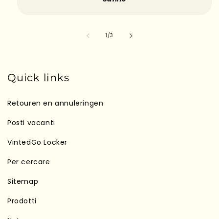
su
1
/
3
Quick links
Retouren en annuleringen
Posti vacanti
VintedGo Locker
Per cercare
Sitemap
Prodotti