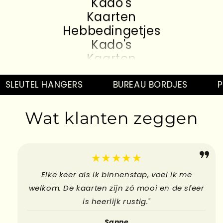
Kado's
Kaarten
Hebbedingetjes
Kado's
Kaarten
Hebbedingetjes
Kado's
SLEUTEL HANGERS
BUREAU BORDJES
PI
Kaarten
Hebbedingetjes
Wat klanten zeggen
Kado's
Kaarten
Hebbedingetjes
★★★★★
Elke keer als ik binnenstap, voel ik me
welkom. De kaarten zijn zó mooi en de sfeer
is heerlijk rustig."
Sanne