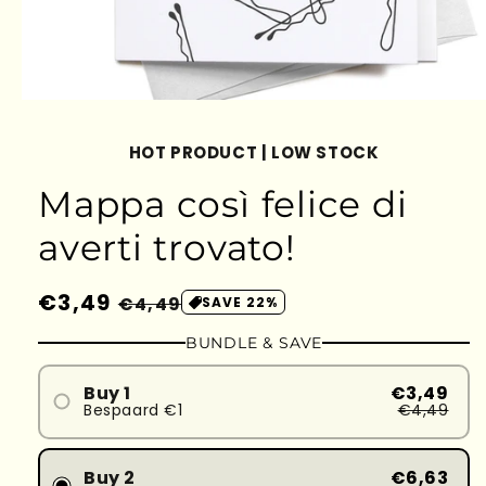
HOT PRODUCT | LOW STOCK
Mappa così felice di
averti trovato!
Prezzo
€3,49
Prezzo
€4,49
SAVE 22%
di
scontato
BUNDLE & SAVE
listino
Buy 1
€3,49
Bespaard €1
€4,49
Buy 2
€6,63