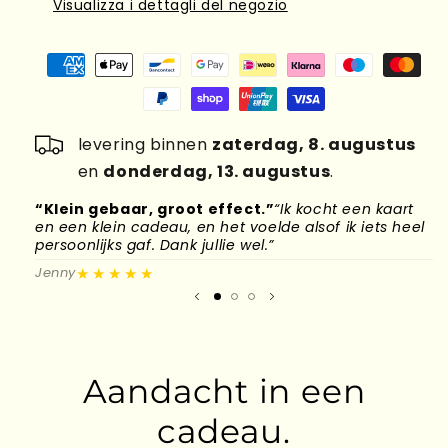
Visualizza i dettagli del negozio
levering binnen
zaterdag, 8. augustus
en
donderdag, 13. augustus
.
“Klein gebaar, groot effect.”
“Ik kocht een kaart
“
en een klein cadeau, en het voelde alsof ik iets heel
d
persoonlijks gaf. Dank jullie wel.”
l
★★★★★
Jenny
M
Aandacht in een
cadeau.