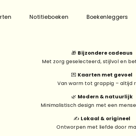
Notitieboeken
Boekenleggers
Pr
🎁
Bijzondere cadeaus
Met zorg geselecteerd, stijlvol en be
💌
Kaarten met gevoel
Van warm tot grappig – altijd 
🌿
Modern & natuurlijk
Minimalistisch design met een mensel
✍️
Lokaal & origineel
Ontworpen met liefde door m