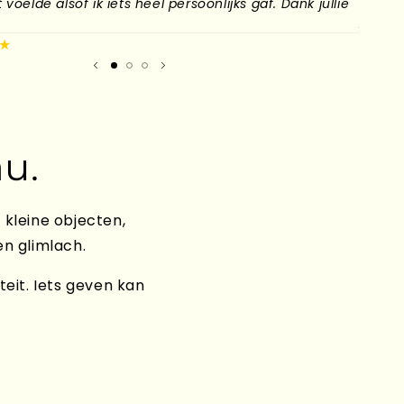
voelde alsof ik iets heel persoonlijks gaf. Dank jullie
naar H
plek g
★
Mirand
u.
 kleine objecten,
en glimlach.
teit. Iets geven kan