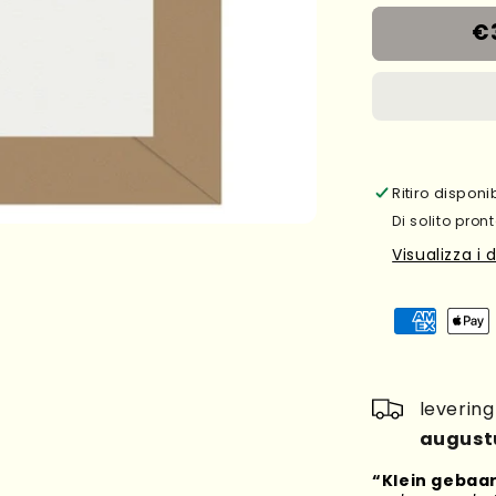
€
Ritiro dispon
Di solito pront
Visualizza i 
leverin
august
“Klein gebaar