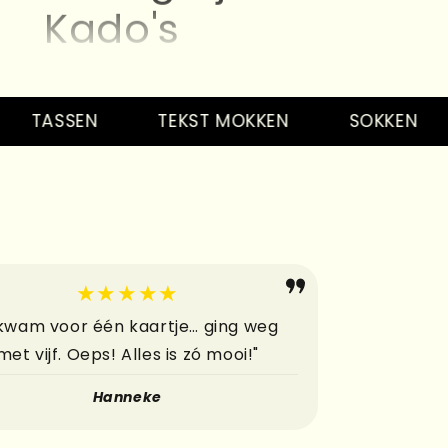
Kado's
Kaarten
bbedingetjes
TASSEN
TEKST MOKKEN
SOKKEN
Kado's
Kaarten
bbedingetjes
Kado's
★★★★★
Kaarten
 kwam voor één kaartje… ging weg
met vijf. Oeps! Alles is zó mooi!"
bbedingetjes
Hanneke