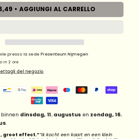
3,49 •
AGGIUNGI AL CARRELLO
ibile presso la sede
Presenteum Nijmegen
o in 2 ore
dettagli del negozio
g binnen
dinsdag, 11. augustus
en
zondag, 16.
us
.
, groot effect.”
“Ik kocht een kaart en een klein
“Mijn