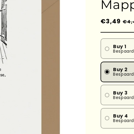
Mapp
Prezzo
€3,49
Pre
€4,
di
sc
listino
Buy 1
Bespaard
Buy 2
Bespaard
Buy 3
Bespaard
Buy 4
Bespaard