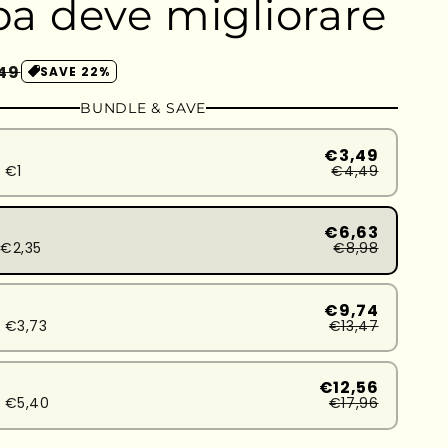
a deve migliorare
zzo
49
SAVE 22%
ontato
BUNDLE & SAVE
€3,49
 €1
€4,49
€6,63
€2,35
€8,98
€9,74
 €3,73
€13,47
€12,56
 €5,40
€17,96