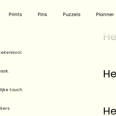
ints
Pins
Puzzels
Planner
He
tekenisvol.
He
raak.
ijke touch.
He
akers