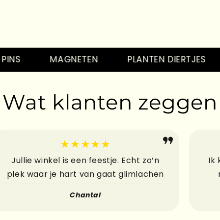
He
S
MAGNETEN
PLANTEN DIERTJES
Wat klanten zeggen
He
★★★★★
Jullie winkel is een feestje. Echt zo’n
Ik
plek waar je hart van gaat glimlachen
He
Chantal