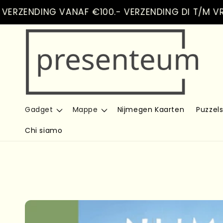
Vai
ENDING VANAF €100.- VERZENDING DI T/M VR
direttamente
ai contenuti
Gadget
Mappe
Nijmegen Kaarten
Puzzel
Chi siamo