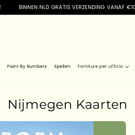
BINNEN NLD GRATIS VERZENDING VANAF €100.- V
s
Paint By Numbers
Spellen
Forniture per ufficio
Nijmegen Kaarten