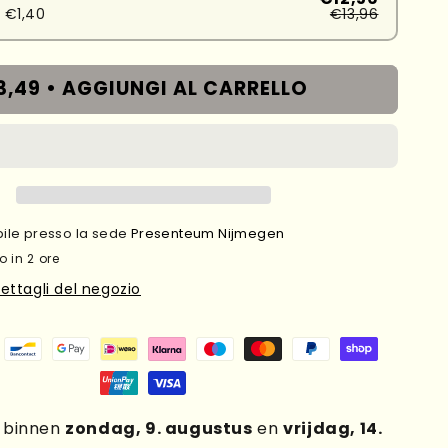
 €1,40
€13,96
3,49 •
AGGIUNGI AL CARRELLO
ibile presso la sede
Presenteum Nijmegen
o in 2 ore
dettagli del negozio
g binnen
zondag, 9. augustus
en
vrijdag, 14.