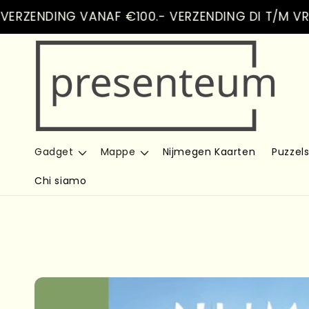
Vai
NDING VANAF €100.- VERZENDING DI T/M VR
direttamente
ai contenuti
Gadget
Mappe
Nijmegen Kaarten
Puzzel
Chi siamo