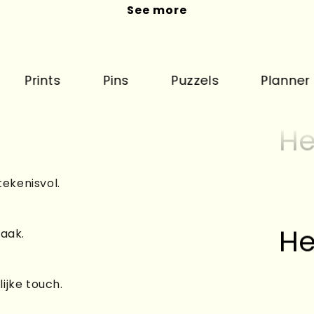
See more
ints
Pins
Puzzels
Planner
He
tekenisvol.
He
raak.
ijke touch.