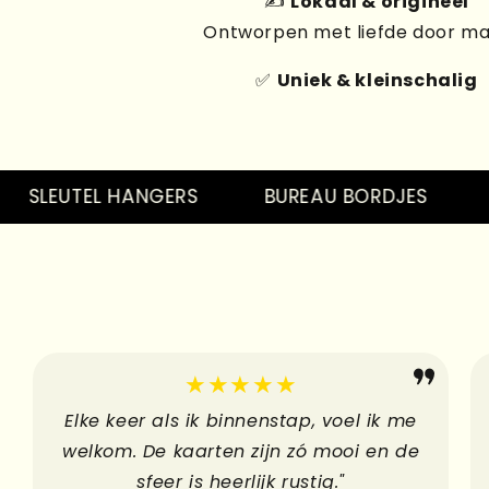
✍️
Lokaal & origineel
Ontworpen met liefde door m
✅
Uniek & kleinschalig
LEUTEL HANGERS
BUREAU BORDJES
PIN
★★★★★
Elke keer als ik binnenstap, voel ik me
welkom. De kaarten zijn zó mooi en de
sfeer is heerlijk rustig."