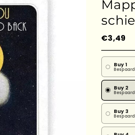
Mappa
schi
Prezzo
€3,49
di
listino
Buy 1
Bespaar
Buy 2
Bespaard
Buy 3
Bespaard
Buy 4