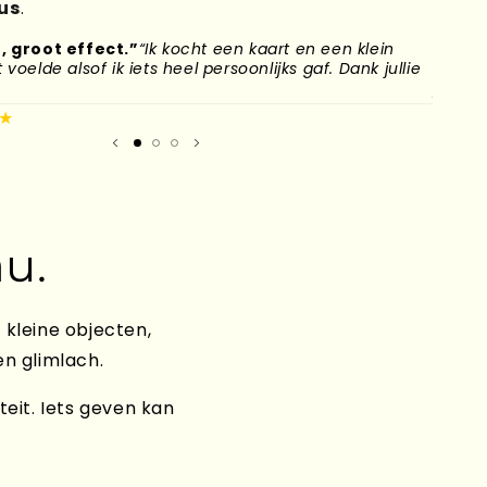
us
.
, groot effect.”
“Ik kocht een kaart en een klein
“Mijn
voelde alsof ik iets heel persoonlijks gaf. Dank jullie
naar H
plek g
★
Mirand
u.
 kleine objecten,
en glimlach.
teit. Iets geven kan