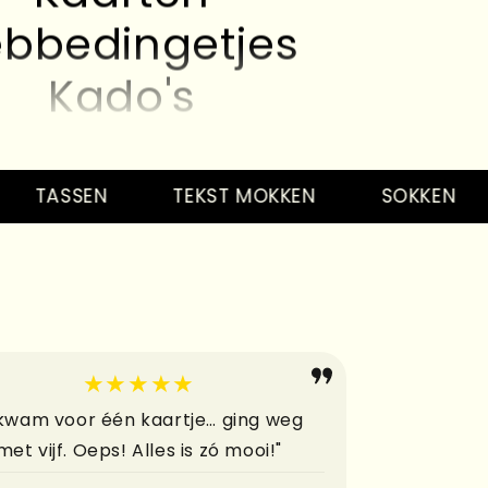
bbedingetjes
Kado's
Kaarten
bbedingetjes
TASSEN
TEKST MOKKEN
SOKKEN
S
Kado's
Kaarten
bbedingetjes
Kado's
★★★★★
Kaarten
 kwam voor één kaartje… ging weg
met vijf. Oeps! Alles is zó mooi!"
bbedingetjes