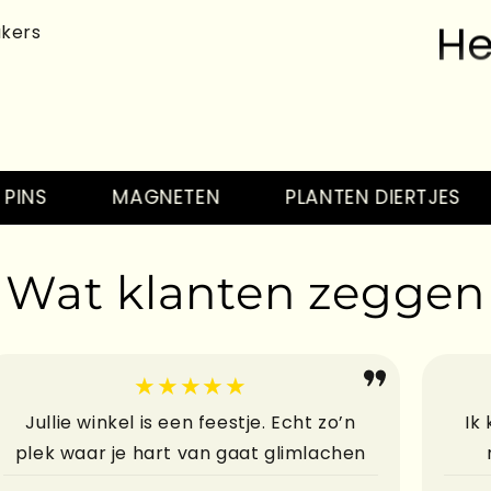
He
akers
He
S
MAGNETEN
PLANTEN DIERTJES
Wat klanten zeggen
He
★★★★★
Jullie winkel is een feestje. Echt zo’n
Ik
plek waar je hart van gaat glimlachen
He