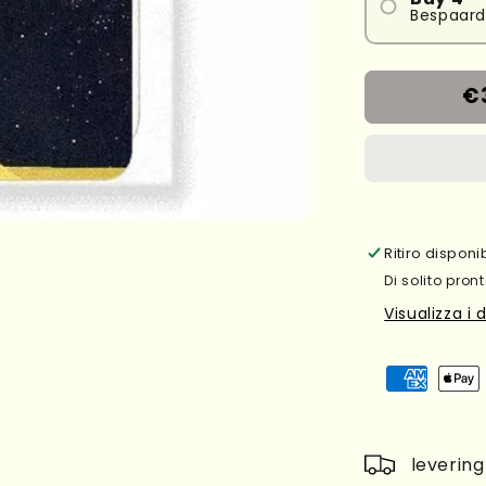
Bespaard
€
Ritiro dispon
Di solito pront
Visualizza i 
leverin