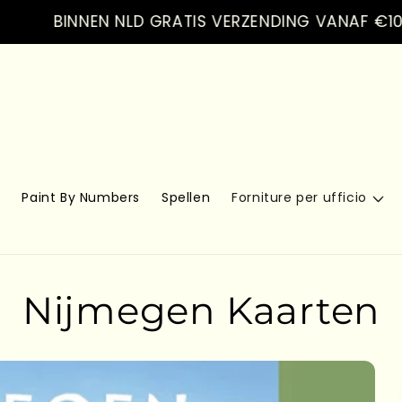
BINNEN NLD GRATIS VERZENDING VANAF €100.- VE
s
Paint By Numbers
Spellen
Forniture per ufficio
Nijmegen Kaarten