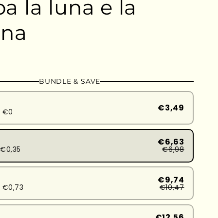
 la luna e la
ena
BUNDLE & SAVE
€3,49
d €0
€6,63
€0,35
€6,98
€9,74
 €0,73
€10,47
€12,56