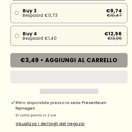
Buy 3
€9,74
Bespaard €0,73
€10,47
Buy 4
€12,56
Bespaard €1,40
€13,96
€3,49 •
AGGIUNGI AL CARRELLO
Ritiro disponibile presso la sede
Presenteum
Nijmegen
Di solito pronto in 2 ore
Visualizza i dettagli del negozio