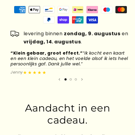
levering binnen
zondag, 9. augustus
en
vrijdag, 14. augustus
.
“Klein gebaar, groot effect.”
“Ik kocht een kaart
“
en een klein cadeau, en het voelde alsof ik iets heel
d
persoonlijks gaf. Dank jullie wel.”
l
★★★★★
Jenny
M
Aandacht in een
cadeau.