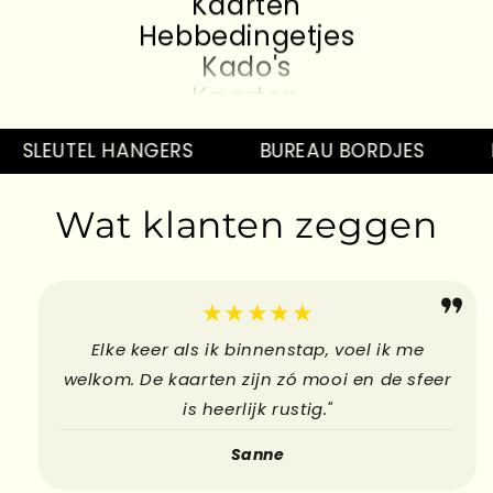
Hebbedingetjes
Kado's
Kaarten
Hebbedingetjes
Kado's
SLEUTEL HANGERS
BUREAU BORDJES
P
Kaarten
Hebbedingetjes
Wat klanten zeggen
Kado's
Kaarten
Hebbedingetjes
★★★★★
Elke keer als ik binnenstap, voel ik me
welkom. De kaarten zijn zó mooi en de sfeer
is heerlijk rustig."
Sanne