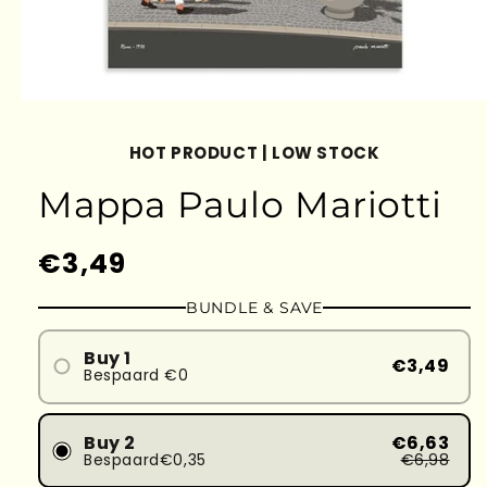
HOT PRODUCT | LOW STOCK
Mappa Paulo Mariotti
Prezzo
€3,49
di
BUNDLE & SAVE
listino
Buy 1
€3,49
Bespaard €0
Buy 2
€6,63
Bespaard€0,35
€6,98