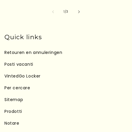
su
1
/
3
Quick links
Retouren en annuleringen
Posti vacanti
VintedGo Locker
Per cercare
Sitemap
Prodotti
Notare