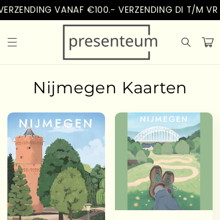
Vai
ERZENDING VANAF €100.- VERZENDING DI T/M VR
direttamente
ai contenuti
Carrell
Nijmegen Kaarten