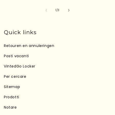
su
1
/
3
Quick links
Retouren en annuleringen
Posti vacanti
VintedGo Locker
Per cercare
Sitemap
Prodotti
Notare