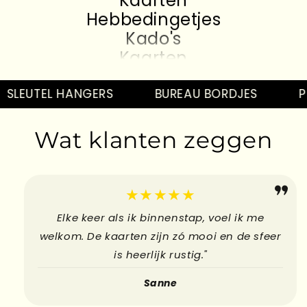
Hebbedingetjes
Kado's
Kaarten
Hebbedingetjes
Kado's
SLEUTEL HANGERS
BUREAU BORDJES
PI
Kaarten
Hebbedingetjes
Wat klanten zeggen
Kado's
Kaarten
Hebbedingetjes
★★★★★
Elke keer als ik binnenstap, voel ik me
welkom. De kaarten zijn zó mooi en de sfeer
is heerlijk rustig."
Sanne