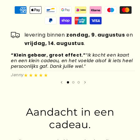
levering binnen
zondag, 9. augustus
en
vrijdag, 14. augustus
.
“Klein gebaar, groot effect.”
“Ik kocht een kaart
“
en een klein cadeau, en het voelde alsof ik iets heel
d
persoonlijks gaf. Dank jullie wel.”
l
★★★★★
Jenny
M
Aandacht in een
cadeau.