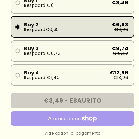
Buy 1
€3,49
Bespaard €0
Buy 2
€6,63
Bespaard€0,35
€6,98
Buy 3
€9,74
Bespaard €0,73
€10,47
Buy 4
€12,56
Bespaard €1,40
€13,96
€3,49 •
ESAURITO
Altre opzioni di pagamento