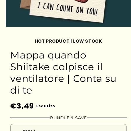
HOT PRODUCT | LOW STOCK
Mappa quando
Shiitake colpisce il
ventilatore | Conta su
di te
Prezzo
€3,49
Esaurito
di
BUNDLE & SAVE
listino