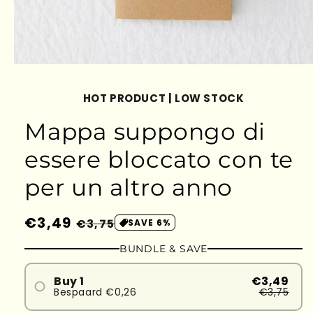
HOT PRODUCT | LOW STOCK
Mappa suppongo di
essere bloccato con te
per un altro anno
Prezzo
€3,49
Prezzo
€3,75
SAVE 6%
di
scontato
BUNDLE & SAVE
listino
Buy 1
€3,49
Bespaard €0,26
€3,75