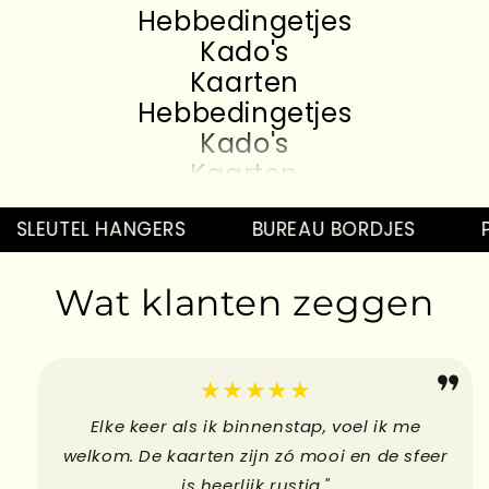
Hebbedingetjes
Kado's
Kaarten
Hebbedingetjes
Kado's
Kaarten
Hebbedingetjes
Kado's
SLEUTEL HANGERS
BUREAU BORDJES
PI
Kaarten
Hebbedingetjes
Wat klanten zeggen
Kado's
Kaarten
Hebbedingetjes
★★★★★
Elke keer als ik binnenstap, voel ik me
welkom. De kaarten zijn zó mooi en de sfeer
is heerlijk rustig."