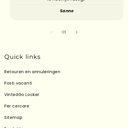
Sanne
su
1
/
3
Quick links
Retouren en annuleringen
Posti vacanti
VintedGo Locker
Per cercare
Sitemap