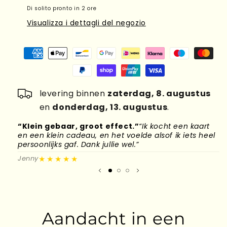
Di solito pronto in 2 ore
Visualizza i dettagli del negozio
levering binnen
zaterdag, 8. augustus
en
donderdag, 13. augustus
.
“Klein gebaar, groot effect.”
“Ik kocht een kaart
“
en een klein cadeau, en het voelde alsof ik iets heel
d
persoonlijks gaf. Dank jullie wel.”
l
★★★★★
Jenny
M
Aandacht in een