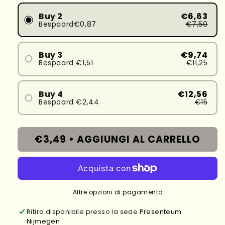
Buy 2
€6,63
Bespaard€0,87
€7,50
Buy 3
€9,74
Bespaard €1,51
€11,25
Buy 4
€12,56
Bespaard €2,44
€15
€3,49 •
AGGIUNGI AL CARRELLO
Altre opzioni di pagamento
Ritiro disponibile presso la sede
Presenteum
Nijmegen