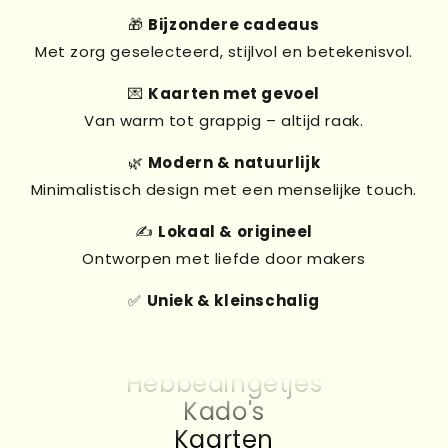
🎁
Bijzondere cadeaus
Met zorg geselecteerd, stijlvol en betekenisvol.
💌
Kaarten met gevoel
Van warm tot grappig – altijd raak.
🌿
Modern & natuurlijk
Minimalistisch design met een menselijke touch.
✍️
Lokaal & origineel
Ontworpen met liefde door makers
✅
Uniek & kleinschalig
Kado's
Kaarten
Hebbedingetjes
Kado's
Kaarten