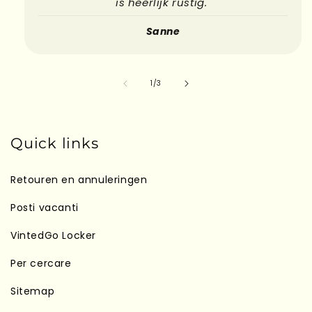
is heerlijk rustig."
Sanne
su
1
/
3
Quick links
Retouren en annuleringen
Posti vacanti
VintedGo Locker
Per cercare
Sitemap