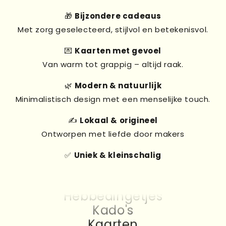
🎁
Bijzondere cadeaus
Met zorg geselecteerd, stijlvol en betekenisvol.
💌
Kaarten met gevoel
Van warm tot grappig – altijd raak.
🌿
Modern & natuurlijk
Minimalistisch design met een menselijke touch.
✍️
Lokaal & origineel
Ontworpen met liefde door makers
✅
Uniek & kleinschalig
Kado's
Kaarten
Hebbedingetjes
Kado's
Kaarten