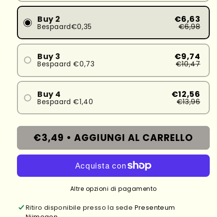
Buy 2
€6,63
Bespaard€0,35
€6,98
Buy 3
€9,74
Bespaard €0,73
€10,47
Buy 4
€12,56
Bespaard €1,40
€13,96
€3,49 •
AGGIUNGI AL CARRELLO
Altre opzioni di pagamento
Ritiro disponibile presso la sede
Presenteum
Nijmegen