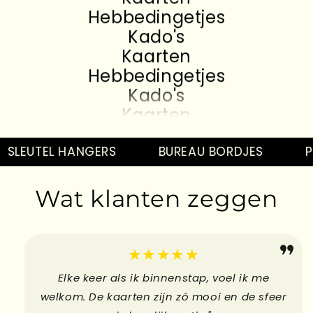
Hebbedingetjes
Kado's
Kaarten
Hebbedingetjes
Kado's
Kaarten
Hebbedingetjes
Kado's
SLEUTEL HANGERS
BUREAU BORDJES
PI
Kaarten
Hebbedingetjes
Wat klanten zeggen
Kado's
Kaarten
Hebbedingetjes
★★★★★
Elke keer als ik binnenstap, voel ik me
welkom. De kaarten zijn zó mooi en de sfeer