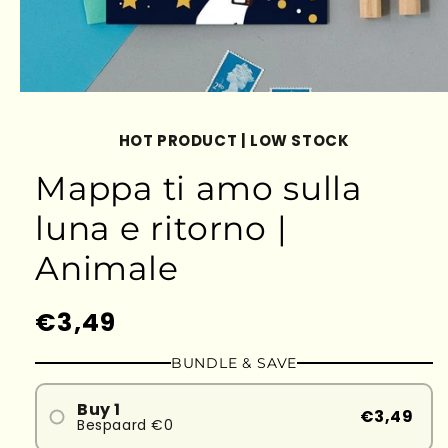
HOT PRODUCT | LOW STOCK
Mappa ti amo sulla
luna e ritorno |
Animale
Prezzo
€3,49
di
BUNDLE & SAVE
listino
Buy 1
€3,49
Bespaard €0