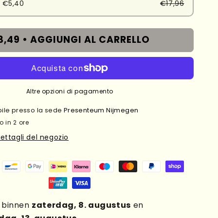
 €5,40
€17,96
3,49 •
AGGIUNGI AL CARRELLO
Altre opzioni di pagamento
ibile presso la sede
Presenteum Nijmegen
o in 2 ore
dettagli del negozio
g binnen
zaterdag, 8. augustus
en