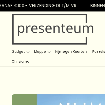
Vai
 €100.- VERZENDING DI T/M VR
direttamente
BINNEN NLD 
ai contenuti
Gadget
Mappe
Nijmegen Kaarten
Puzzel
Chi siamo