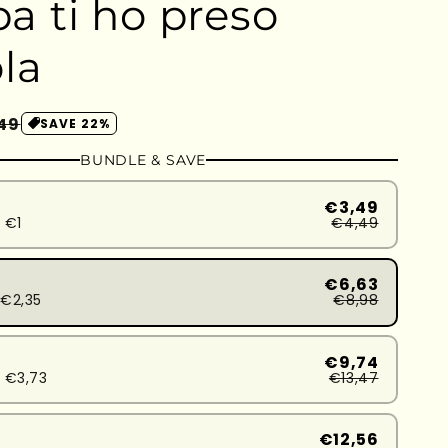
a ti ho preso
la
zzo
49
SAVE 22%
ontato
BUNDLE & SAVE
€3,49
 €1
€4,49
€6,63
€2,35
€8,98
€9,74
 €3,73
€13,47
€12,56