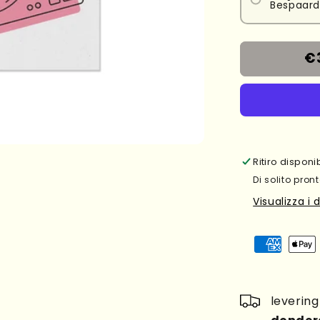
Bespaard
€
Ritiro dispon
Di solito pront
Visualizza i 
leverin