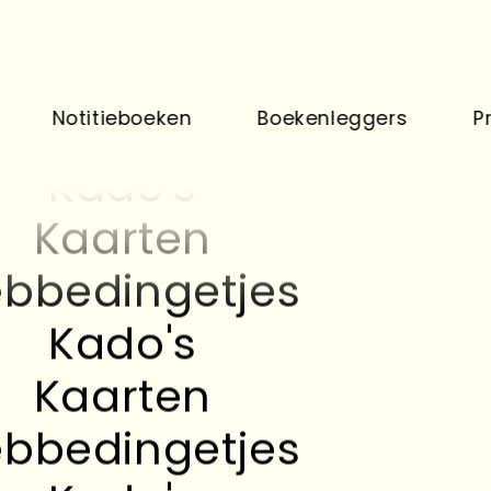
Kaarten
bbedingetjes
otitieboeken
Boekenleggers
Prints
Kado's
Kaarten
bbedingetjes
Kado's
Kaarten
bbedingetjes
Kado's