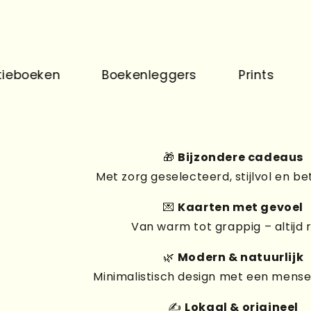
ken
Boekenleggers
Prints
Pins
🎁
Bijzondere cadeaus
Met zorg geselecteerd, stijlvol en be
💌
Kaarten met gevoel
Van warm tot grappig – altijd 
🌿
Modern & natuurlijk
Minimalistisch design met een mensel
✍️
Lokaal & origineel