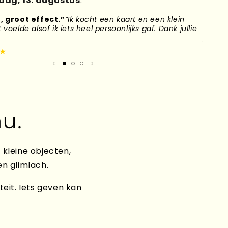
ag, 13. augustus
.
, groot effect.”
“Ik kocht een kaart en een klein
“Mijn
voelde alsof ik iets heel persoonlijks gaf. Dank jullie
naar H
plek g
★
Mirand
u.
 kleine objecten,
en glimlach.
teit. Iets geven kan
Kado's