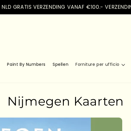
GRATIS VERZENDING VANAF €100.- VERZENDING DI 
s
Paint By Numbers
Spellen
Forniture per ufficio
Nijmegen Kaarten