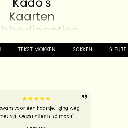
Kaarten
bbedingetjes
Kado's
Kaarten
TEKST MOKKEN
SOKKEN
SLEUTEL HA
bbedingetjes
Kado's
Kaarten
★★★★★
bbedingetjes
 kwam voor één kaartje… ging weg
met vijf. Oeps! Alles is zó mooi!"