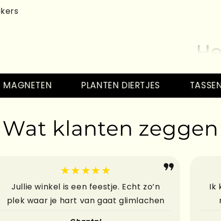
akers
He
GNETEN
PLANTEN DIERTJES
TASSEN
He
Wat klanten zeggen
★★★★★
He
Jullie winkel is een feestje. Echt zo’n
Ik
plek waar je hart van gaat glimlachen