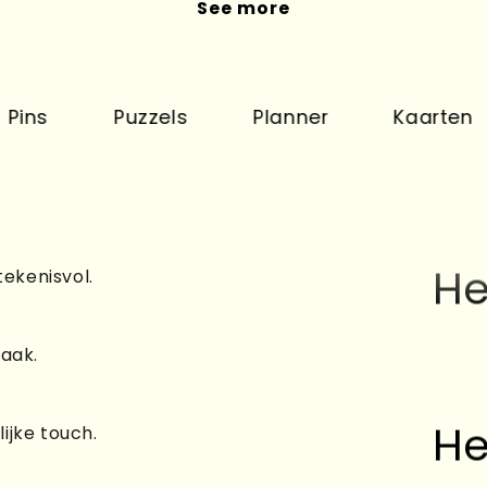
See more
He
Puzzels
Planner
Kaarten
N
He
tekenisvol.
raak.
He
ijke touch.