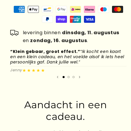
levering binnen
dinsdag, 11. augustus
en
zondag, 16. augustus
.
“Klein gebaar, groot effect.”
“Ik kocht een kaart
“
en een klein cadeau, en het voelde alsof ik iets heel
d
persoonlijks gaf. Dank jullie wel.”
l
★★★★★
Jenny
M
Aandacht in een
cadeau.