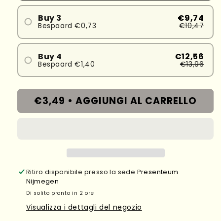
Buy 3
€9,74
Bespaard €0,73
€10,47
Buy 4
€12,56
Bespaard €1,40
€13,96
€3,49 •
AGGIUNGI AL CARRELLO
Ritiro disponibile presso la sede
Presenteum
Nijmegen
Di solito pronto in 2 ore
Visualizza i dettagli del negozio