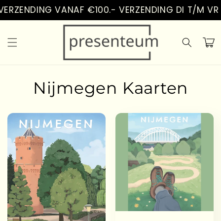
Vai
ERZENDING VANAF €100.- VERZENDING DI T/M VR
direttamente
ai contenuti
Carrell
Nijmegen Kaarten