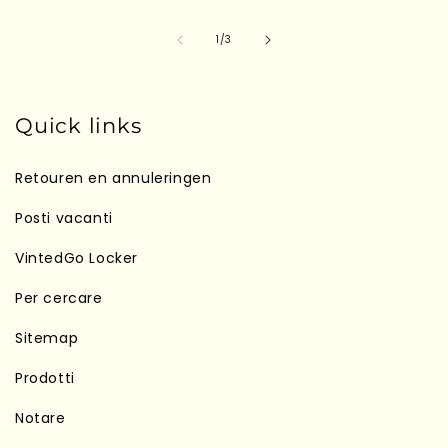
su
1
/
3
Quick links
Retouren en annuleringen
Posti vacanti
VintedGo Locker
Per cercare
Sitemap
Prodotti
Notare