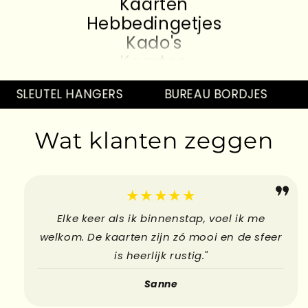
Kaarten
Hebbedingetjes
Kado's
Kaarten
Hebbedingetjes
SLEUTEL HANGERS
BUREAU BORDJES
P
Kado's
Kaarten
Hebbedingetjes
Wat klanten zeggen
Kado's
Kaarten
Hebbedingetjes
★★★★★
Elke keer als ik binnenstap, voel ik me
welkom. De kaarten zijn zó mooi en de sfeer
is heerlijk rustig."
Sanne