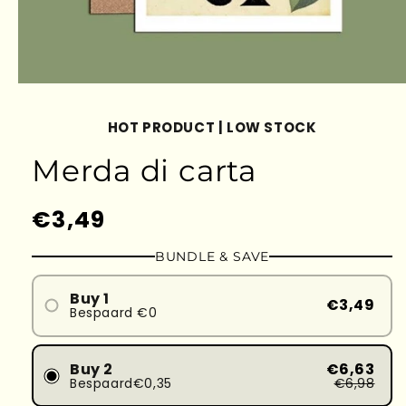
HOT PRODUCT | LOW STOCK
Merda di carta
Prezzo
€3,49
di
BUNDLE & SAVE
listino
Buy 1
€3,49
Bespaard €0
Buy 2
€6,63
Bespaard€0,35
€6,98