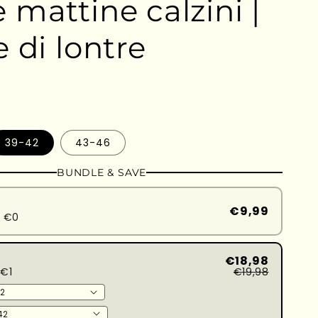
 mattine calzini |
e di lontre
nte
39-42
43-46
ita
BUNDLE & SAVE
nibile
€9,99
d €0
€18,98
€1
€19,98