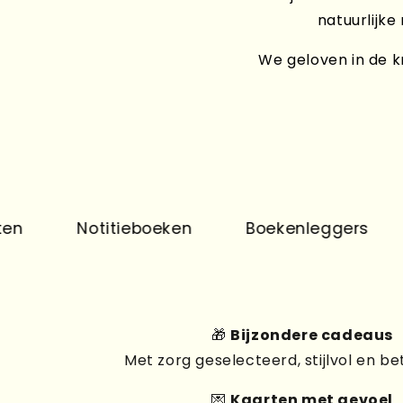
natuurlijke
We geloven in de kr
Notitieboeken
Boekenleggers
Prin
🎁
Bijzondere cadeaus
Met zorg geselecteerd, stijlvol en be
💌
Kaarten met gevoel