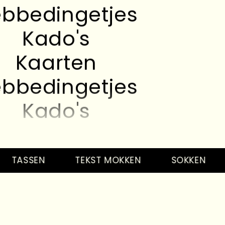
Kado's
Kaarten
bbedingetjes
Kado's
Kaarten
bbedingetjes
Kado's
ASSEN
TEKST MOKKEN
SOKKEN
S
Kaarten
bbedingetjes