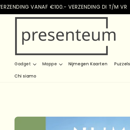
Vai
NDING VANAF €100.- VERZENDING DI T/M VR
direttamente
ai contenuti
Gadget
Mappe
Nijmegen Kaarten
Puzzel
Chi siamo