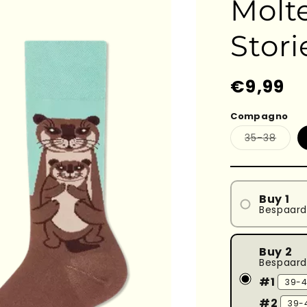
Molte
Stori
Prezzo
€9,99
di
Compagno
listino
Varia
35-38
esaur
o
non
dispo
Buy 1
Bespaar
Buy 2
Bespaard
#1
#2