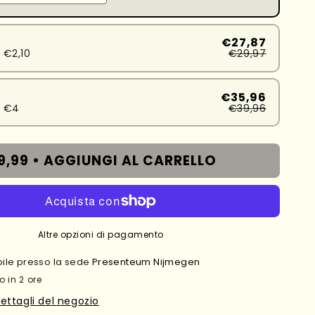
€27,87
 €2,10
€29,97
€35,96
d €4
€39,96
9,99 •
AGGIUNGI AL CARRELLO
Altre opzioni di pagamento
ibile presso la sede
Presenteum Nijmegen
o in 2 ore
dettagli del negozio