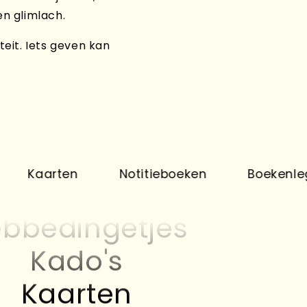
en glimlach.
teit. Iets geven kan
Kado's
Kaarten
aarten
Notitieboeken
Boekenleggers
bbedingetjes
Kado's
Kaarten
bbedingetjes