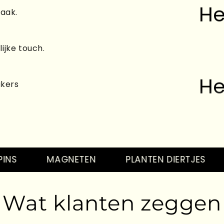
raak.
ijke touch.
He
akers
He
MAGNETEN
PLANTEN DIERTJES
T
Wat klanten zeggen
He