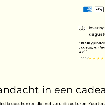
leverin
august
“Klein gebaar
cadeau, en het 
wel.”
★★★★
Jenny
andacht in een cadea
ind je geschenken die met zorg zijn gekozen. Kaarten,