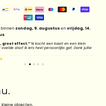
g binnen
zondag, 9. augustus
en
vrijdag, 14.
us
.
, groot effect.”
“Ik kocht een kaart en een klein
“Mijn
voelde alsof ik iets heel persoonlijks gaf. Dank jullie
naar H
plek g
★
Mirand
u.
 kleine objecten,