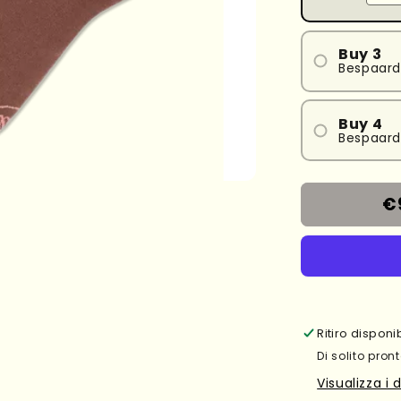
Buy 3
Bespaard
#1
#2
Buy 4
Bespaar
#3
#1
#2
€
#3
#4
Ritiro dispon
Di solito pront
Visualizza i 