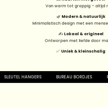
Van warm tot grappig – altijd 
🌿
Modern & natuurlijk
Minimalistisch design met een mensel
✍️
Lokaal & origineel
Ontworpen met liefde door m
✅
Uniek & kleinschalig
EUTEL HANGERS
BUREAU BORDJES
PINS