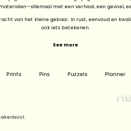
 materialen—allemaal met een verhaal, een gevoel, e
acht van het kleine gebaar. In rust, eenvoud en kwali
ook iets betekenen.
See more
ts
Pins
Puzzels
Planner
K
He
tekenisvol.
He