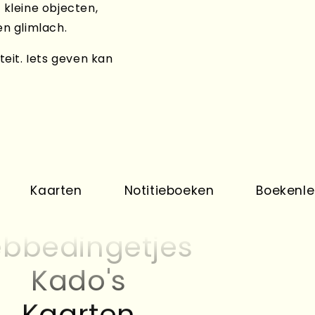
 kleine objecten,
en glimlach.
teit. Iets geven kan
Kado's
Kaarten
aarten
Notitieboeken
Boekenleggers
bbedingetjes
Kado's
Kaarten