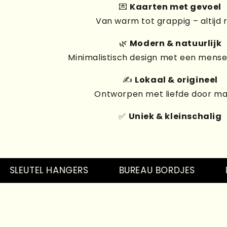
💌
Kaarten met gevoel
Van warm tot grappig – altijd 
🌿
Modern & natuurlijk
Minimalistisch design met een mensel
✍️
Lokaal & origineel
Ontworpen met liefde door m
✅
Uniek & kleinschalig
LEUTEL HANGERS
BUREAU BORDJES
PINS