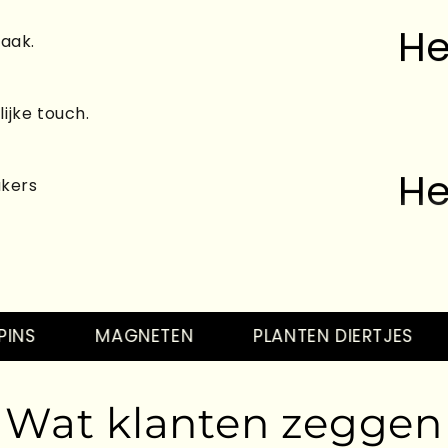
He
raak.
ijke touch.
He
akers
He
MAGNETEN
PLANTEN DIERTJES
T
Wat klanten zeggen