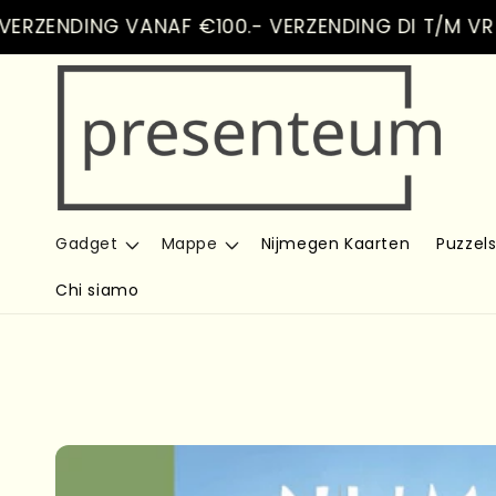
Vai
ENDING VANAF €100.- VERZENDING DI T/M VR
direttamente
ai contenuti
Gadget
Mappe
Nijmegen Kaarten
Puzzel
Chi siamo