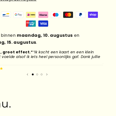
g binnen
maandag, 10. augustus
en
g, 15. augustus
.
, groot effect.”
“Ik kocht een kaart en een klein
“Mijn
voelde alsof ik iets heel persoonlijks gaf. Dank jullie
naar H
plek g
★
Mirand
u.