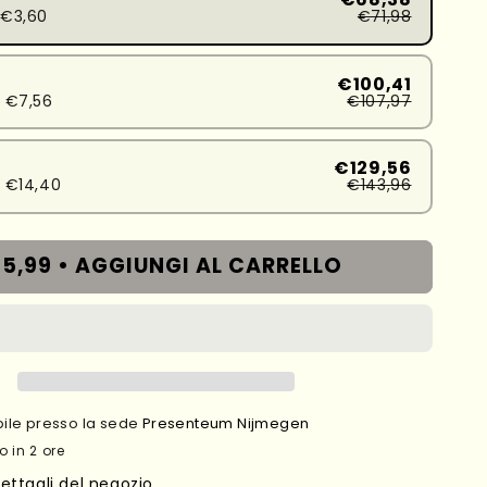
d€3,60
€71,98
€100,41
 €7,56
€107,97
€129,56
 €14,40
€143,96
5,99 •
AGGIUNGI AL CARRELLO
ibile presso la sede
Presenteum Nijmegen
o in 2 ore
dettagli del negozio