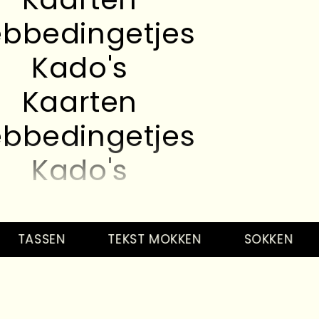
bbedingetjes
Kado's
Kaarten
bbedingetjes
Kado's
Kaarten
bbedingetjes
ASSEN
TEKST MOKKEN
SOKKEN
S
Kado's
Kaarten