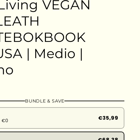
Living VEGAN
LEATH
TEBOKBOOK
SA | Medio |
no
BUNDLE & SAVE
€35,99
d €0
€68,38