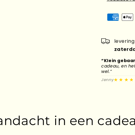
leverin
zaterda
“Klein gebaar
cadeau, en het 
wel.”
★★★★
Jenny
andacht in een cadea