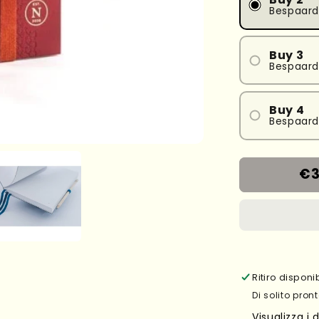
Bespaar
Buy 3
Bespaard
Buy 4
Bespaard
€3
Ritiro dispon
Di solito pront
Visualizza i 