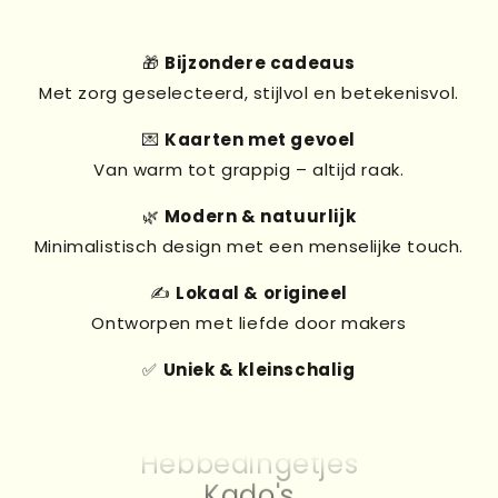
🎁
Bijzondere cadeaus
Met zorg geselecteerd, stijlvol en betekenisvol.
💌
Kaarten met gevoel
Van warm tot grappig – altijd raak.
🌿
Modern & natuurlijk
Minimalistisch design met een menselijke touch.
✍️
Lokaal & origineel
Ontworpen met liefde door makers
✅
Uniek & kleinschalig
Kado's
Kaarten
Hebbedingetjes
Kado's