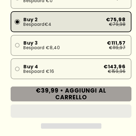
Bespaard €0
Buy 2
€75,98
Bespaard€4
€79,98
Buy 3
€111,57
Bespaard €8,40
€119,97
Buy 4
€143,96
Bespaard €16
€159,96
€39,99 •
AGGIUNGI AL
CARRELLO