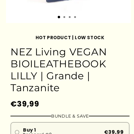
HOT PRODUCT | LOW STOCK
NEZ Living VEGAN
BIOILEATHEBOOK
LILLY | Grande |
Tanzanite
Prezzo
€39,99
di
BUNDLE & SAVE
listino
Buy 1
€39,99