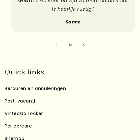
welkom. De kaarten zijn zó mooi en de sfeer
is heerlijk rustig."
Sanne
su
1
/
3
Quick links
Retouren en annuleringen
Posti vacanti
VintedGo Locker
Per cercare
Sitemap