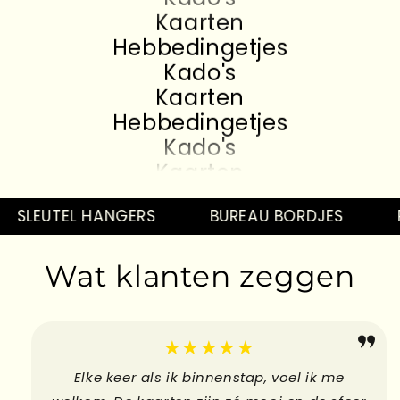
Kaarten
Hebbedingetjes
Kado's
Kaarten
Hebbedingetjes
Kado's
Kaarten
Hebbedingetjes
Kado's
SLEUTEL HANGERS
BUREAU BORDJES
P
Kaarten
Hebbedingetjes
Wat klanten zeggen
Kado's
Kaarten
Hebbedingetjes
★★★★★
Elke keer als ik binnenstap, voel ik me