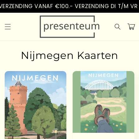
Vai
ERZENDING VANAF €100.- VERZENDING DI T/M VR
direttamente
ai contenuti
Carrell
Nijmegen Kaarten