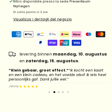
Ritiro disponibile presso la sede
Presenteum
Nijmegen
Di solito pronto in 2 ore
Visualizza i dettagli del negozio
levering binnen
maandag, 10. augustus
en
zaterdag, 15. augustus
.
“Klein gebaar, groot effect.”
“Ik kocht een kaart
“
en een klein cadeau, en het voelde alsof ik iets heel
d
persoonlijks gaf. Dank jullie wel.”
l
★★★★★
Jenny
M