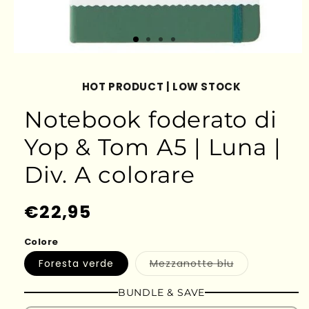
HOT PRODUCT | LOW STOCK
Notebook foderato di
Yop & Tom A5 | Luna |
Div. A colorare
Prezzo
€22,95
di
Colore
listino
Variante
Foresta verde
Mezzanotte blu
esaurita
o
non
BUNDLE & SAVE
disponibile