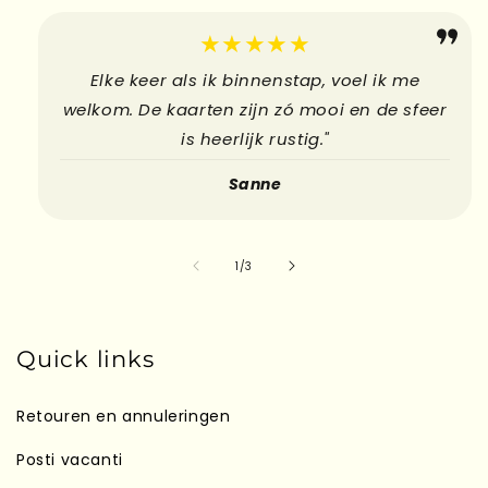
Kaarten
Hebbedingetjes
★★★★★
Elke keer als ik binnenstap, voel ik me
welkom. De kaarten zijn zó mooi en de sfeer
is heerlijk rustig."
Sanne
su
1
/
3
Quick links
Retouren en annuleringen
Posti vacanti