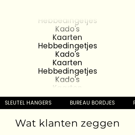
Kado's
Kaarten
Hebbedingetjes
Kado's
Kaarten
Hebbedingetjes
Kado's
Kaarten
Hebbedingetjes
Kado's
Kaarten
Hebbedingetjes
Kado's
SLEUTEL HANGERS
BUREAU BORDJES
P
Kaarten
Hebbedingetjes
Wat klanten zeggen
Kado's