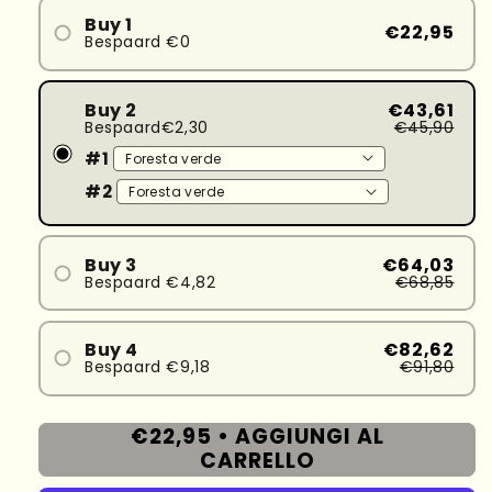
Buy 1
€22,95
Bespaard €0
Buy 2
€43,61
Bespaard€2,30
€45,90
#1
#2
Buy 3
€64,03
Bespaard €4,82
€68,85
#1
#2
Buy 4
€82,62
Bespaard €9,18
€91,80
#3
#1
#2
€22,95 •
AGGIUNGI AL
#3
CARRELLO
#4