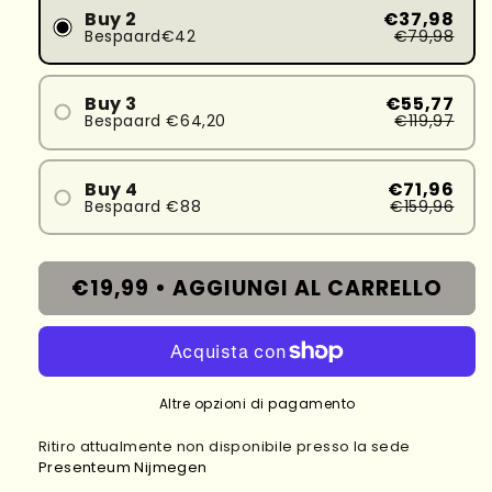
Buy 2
€37,98
Bespaard€42
€79,98
Buy 3
€55,77
Bespaard €64,20
€119,97
Buy 4
€71,96
Bespaard €88
€159,96
€19,99 •
AGGIUNGI AL CARRELLO
Altre opzioni di pagamento
Ritiro attualmente non disponibile presso la sede
Presenteum Nijmegen