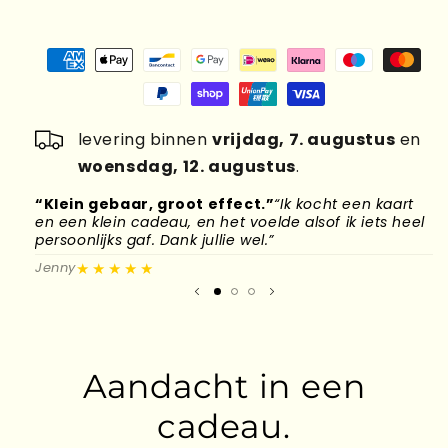
levering binnen
vrijdag, 7. augustus
en
woensdag, 12. augustus
.
“Klein gebaar, groot effect.”
“Ik kocht een kaart
“
en een klein cadeau, en het voelde alsof ik iets heel
d
persoonlijks gaf. Dank jullie wel.”
l
★★★★★
Jenny
M
Aandacht in een
cadeau.