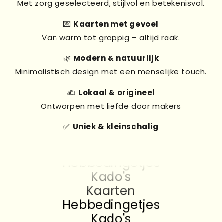
Met zorg geselecteerd, stijlvol en betekenisvol.
💌
Kaarten met gevoel
Van warm tot grappig – altijd raak.
Kado's
🌿
Modern & natuurlijk
Kaarten
Minimalistisch design met een menselijke touch.
Hebbedingetjes
Kado's
✍️
Lokaal & origineel
Kaarten
Ontworpen met liefde door makers
Hebbedingetjes
✅
Uniek & kleinschalig
Kado's
Kaarten
Hebbedingetjes
Kado's
Kaarten
Hebbedingetjes
Kado's