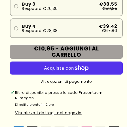
Buy 3
€30,55
Bespaard €20,30
€50,85
Buy 4
€39,42
Bespaard €28,38
€67,80
€10,95 •
AGGIUNGI AL
CARRELLO
Altre opzioni di pagamento
Ritiro disponibile presso la sede
Presenteum
Nijmegen
Di solito pronto in 2 ore
Visualizza i dettagli del negozio