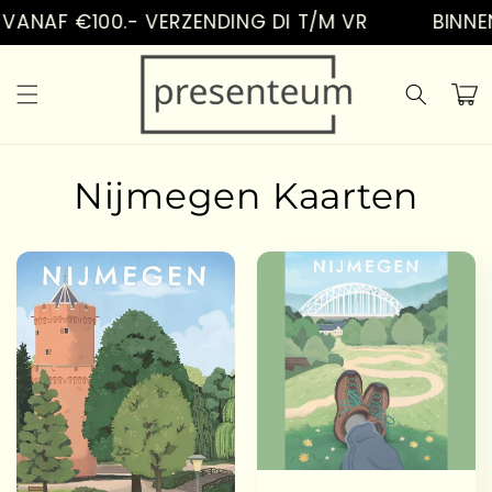
Vai
ANAF €100.- VERZENDING DI T/M VR
BINNEN
direttamente
ai contenuti
Carrell
Nijmegen Kaarten