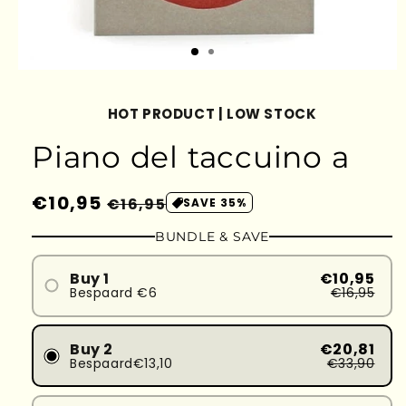
HOT PRODUCT | LOW STOCK
Piano del taccuino a
Prezzo
€10,95
Prezzo
€16,95
SAVE 35%
di
scontato
BUNDLE & SAVE
listino
Buy 1
€10,95
Bespaard €6
€16,95
Buy 2
€20,81
Bespaard€13,10
€33,90