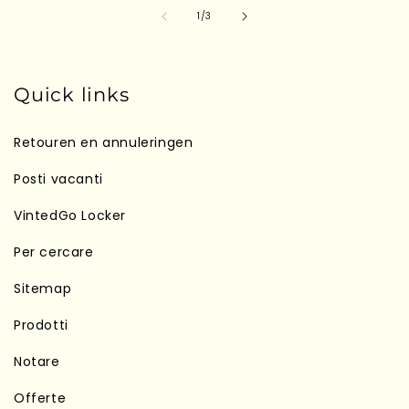
su
1
/
3
Quick links
Retouren en annuleringen
Posti vacanti
VintedGo Locker
Per cercare
Sitemap
Prodotti
Notare
Offerte