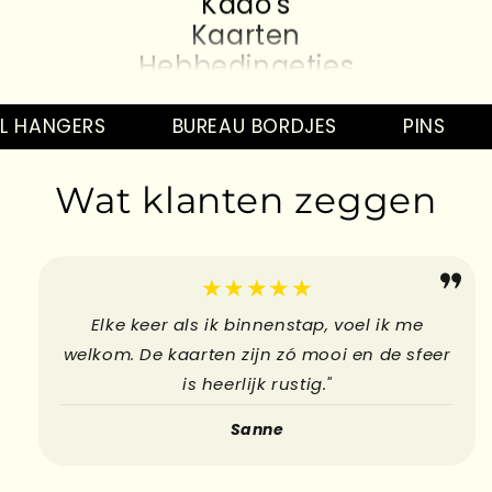
Kaarten
Hebbedingetjes
Kado's
Kaarten
L HANGERS
BUREAU BORDJES
PINS
Hebbedingetjes
Kado's
Wat klanten zeggen
Kaarten
Hebbedingetjes
★★★★★
Elke keer als ik binnenstap, voel ik me
welkom. De kaarten zijn zó mooi en de sfeer
is heerlijk rustig."
Sanne