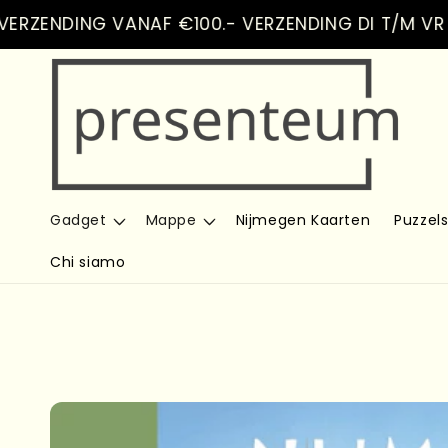
Vai
NDING VANAF €100.- VERZENDING DI T/M VR
direttamente
ai contenuti
Gadget
Mappe
Nijmegen Kaarten
Puzzel
Chi siamo