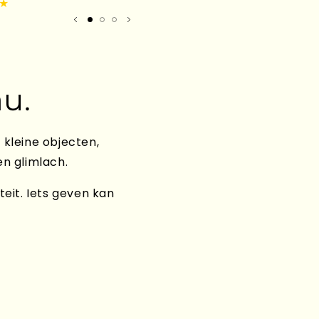
★
Mirand
u.
 kleine objecten,
en glimlach.
teit. Iets geven kan
Kado's