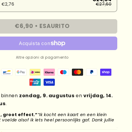
 €2,76
€27,60
€6,90 •
ESAURITO
Altre opzioni di pagamento
g binnen
zondag, 9. augustus
en
vrijdag, 14.
us
.
, groot effect.”
“Ik kocht een kaart en een klein
“Mijn
voelde alsof ik iets heel persoonlijks gaf. Dank jullie
naar H
plek g