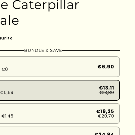
e Caterpillar
ale
aurito
BUNDLE & SAVE
€6,90
d €0
€13,11
d€0,69
€13,80
€19,25
 €1,45
€20,70
€24,84