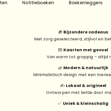
Notitieboeken
Boekenleggers
Prin
🎁
Bijzondere cadeaus
Met zorg geselecteerd, stijlvol en be
💌
Kaarten met gevoel
Van warm tot grappig – altijd 
🌿
Modern & natuurlijk
Minimalistisch design met een mensel
✍️
Lokaal & origineel
Ontworpen met liefde door m
✅
Uniek & kleinschalig