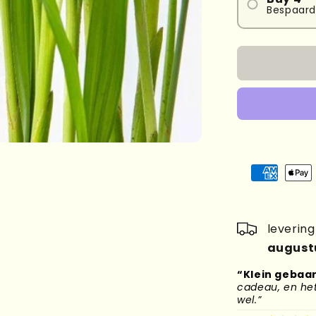
Bespaard
leverin
august
“Klein gebaar
cadeau, en het 
wel.”