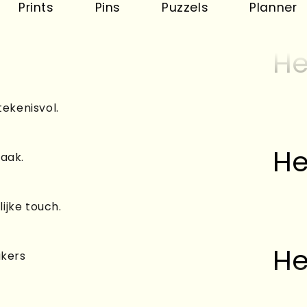
ts
Pins
Puzzels
Planner
K
He
tekenisvol.
He
raak.
ijke touch.
He
akers