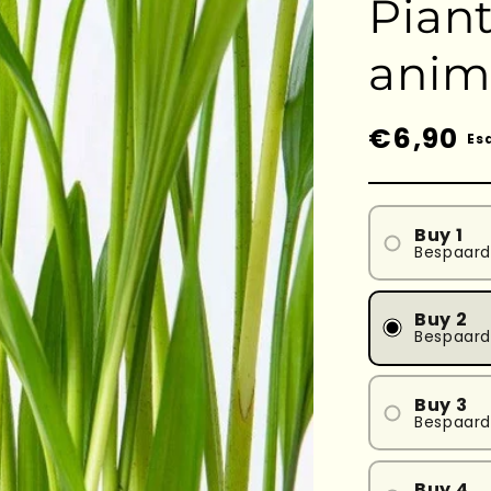
Piant
anim
Prezzo
€6,90
Es
di
listino
Buy 1
Bespaar
Buy 2
Bespaar
Buy 3
Bespaard
Buy 4