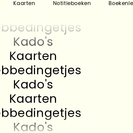
Kaarten
aarten
Notitieboeken
Boekenleggers
bbedingetjes
Kado's
Kaarten
bbedingetjes
Kado's
Kaarten
bbedingetjes
Kado's
Kaarten