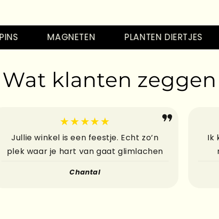
He
MAGNETEN
PLANTEN DIERTJES
T
Wat klanten zeggen
He
★★★★★
Jullie winkel is een feestje. Echt zo’n
Ik
plek waar je hart van gaat glimlachen
He
Chantal