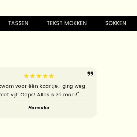
bbedingetjes
Kado's
ASSEN
TEKST MOKKEN
SOKKEN
S
Kaarten
bbedingetjes
Kado's
★★★★★
Kaarten
 kwam voor één kaartje… ging weg
met vijf. Oeps! Alles is zó mooi!"
bbedingetjes
Hanneke