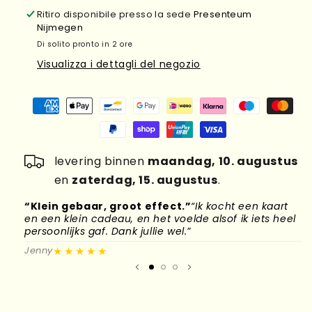
Ritiro disponibile presso la sede
Presenteum
Nijmegen
Di solito pronto in 2 ore
Visualizza i dettagli del negozio
levering binnen
maandag, 10. augustus
en
zaterdag, 15. augustus
.
“Klein gebaar, groot effect.”
“Ik kocht een kaart
“
en een klein cadeau, en het voelde alsof ik iets heel
d
persoonlijks gaf. Dank jullie wel.”
l
★★★★★
Jenny
M