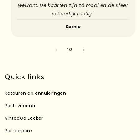
welkom. De kaarten zijn zó mooi en de sfeer
is heerlijk rustig."
Sanne
su
1
/
3
Quick links
Retouren en annuleringen
Posti vacanti
VintedGo Locker
Per cercare