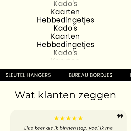
Kado's
Kaarten
Hebbedingetjes
Kado's
Kaarten
Hebbedingetjes
Kado's
Kaarten
Hebbedingetjes
Kado's
SLEUTEL HANGERS
BUREAU BORDJES
P
Kaarten
Hebbedingetjes
Wat klanten zeggen
Kado's
Kaarten
Hebbedingetjes
★★★★★
Elke keer als ik binnenstap, voel ik me