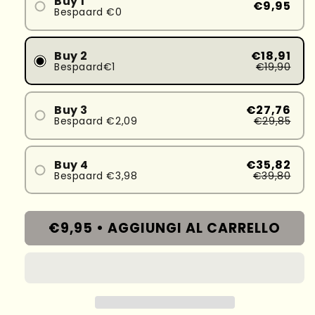
Buy 1
€9,95
Bespaard €0
Buy 2
€18,91
Bespaard€1
€19,90
Buy 3
€27,76
Bespaard €2,09
€29,85
Buy 4
€35,82
Bespaard €3,98
€39,80
€9,95 •
AGGIUNGI AL CARRELLO