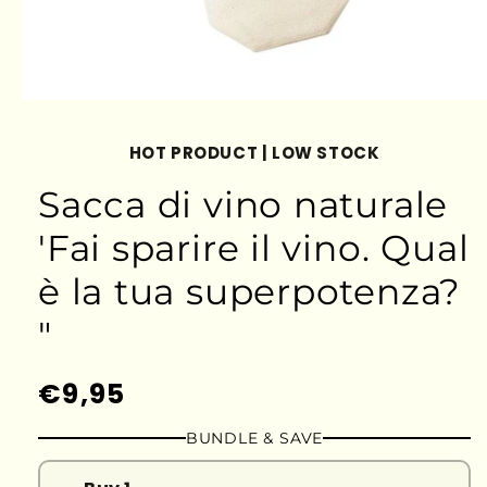
HOT PRODUCT | LOW STOCK
Sacca di vino naturale
'Fai sparire il vino. Qual
è la tua superpotenza?
"
Prezzo
€9,95
di
BUNDLE & SAVE
listino