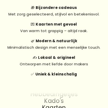
🎁
Bijzondere cadeaus
Met zorg geselecteerd, stijlvol en betekenisvol.
💌
Kaarten met gevoel
Van warm tot grappig – altijd raak.
🌿
Modern & natuurlijk
Minimalistisch design met een menselijke touch.
✍️
Lokaal & origineel
Ontworpen met liefde door makers
✅
Uniek & kleinschalig
Kado's
Kaarten
Hebbedingetjes
Kado's
Kaarten