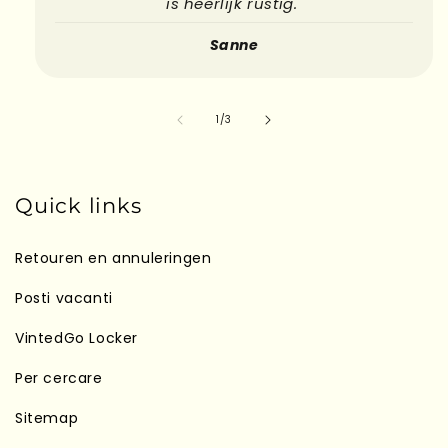
is heerlijk rustig."
Sanne
su
1
/
3
Quick links
Retouren en annuleringen
Posti vacanti
VintedGo Locker
Per cercare
Sitemap