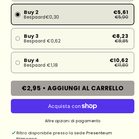
Buy 2
€5,61
Bespaard€0,30
€5,90
Buy 3
€8,23
Bespaard €0,62
€8,85
Buy 4
€10,62
Bespaard €1,18
€11,80
€2,95 •
AGGIUNGI AL CARRELLO
Altre opzioni di pagamento
Ritiro disponibile presso la sede
Presenteum
Nijmegen