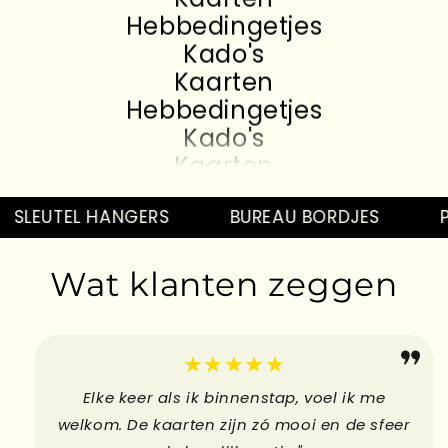
Hebbedingetjes
Kado's
Kaarten
Hebbedingetjes
Kado's
Kaarten
Hebbedingetjes
Kado's
SLEUTEL HANGERS
BUREAU BORDJES
PI
Kaarten
Hebbedingetjes
Wat klanten zeggen
Kado's
Kaarten
Hebbedingetjes
★★★★★
Elke keer als ik binnenstap, voel ik me
welkom. De kaarten zijn zó mooi en de sfeer