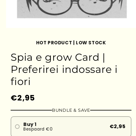
HOT PRODUCT | LOW STOCK
Spia e grow Card |
Preferirei indossare i
fiori
Prezzo
€2,95
di
BUNDLE & SAVE
listino
Buy 1
€2,95
Bespaard €0