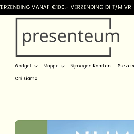
Vai
NDING VANAF €100.- VERZENDING DI T/M VR
direttamente
ai contenuti
Gadget
Mappe
Nijmegen Kaarten
Puzzel
Chi siamo