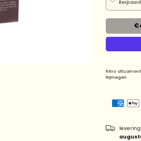
Bespaard
€
Ritiro attualmen
Nijmegen
leverin
august