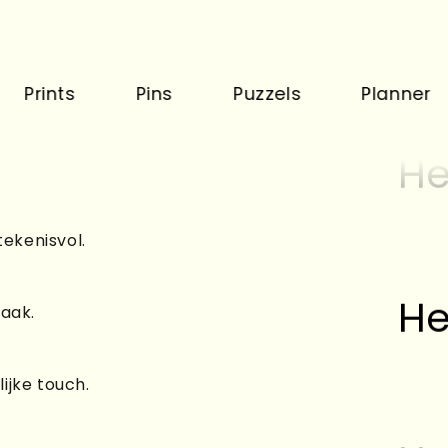
nts
Pins
Puzzels
Planner
K
He
tekenisvol.
He
raak.
ijke touch.
He