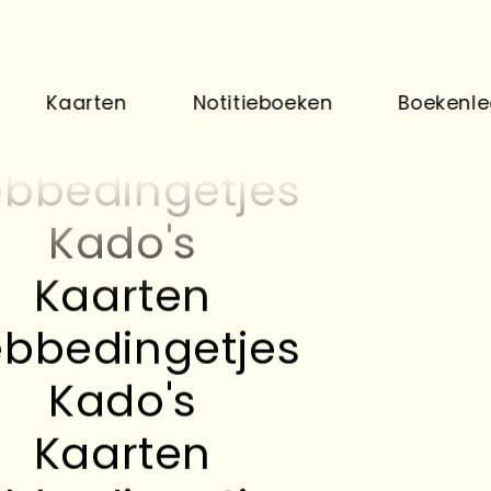
Kado's
Kaarten
aarten
Notitieboeken
Boekenleggers
bbedingetjes
Kado's
Kaarten
bbedingetjes
Kado's
Kaarten
bbedingetjes