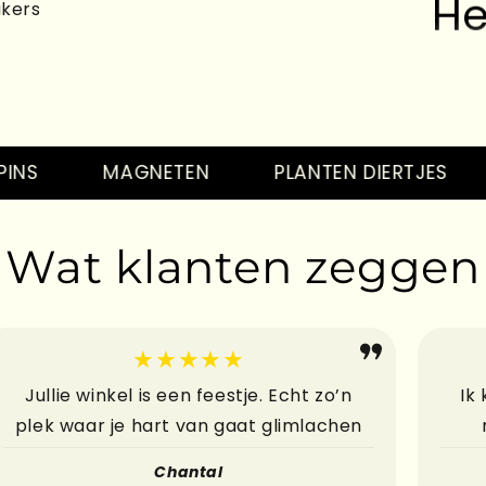
akers
He
MAGNETEN
PLANTEN DIERTJES
T
Wat klanten zeggen
He
★★★★★
Jullie winkel is een feestje. Echt zo’n
Ik
plek waar je hart van gaat glimlachen
He
Chantal