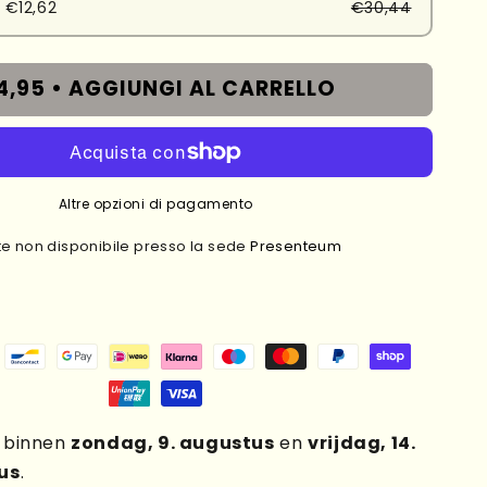
 €12,62
€30,44
4,95 •
AGGIUNGI AL CARRELLO
Altre opzioni di pagamento
te non disponibile presso la sede
Presenteum
g binnen
zondag, 9. augustus
en
vrijdag, 14.
us
.