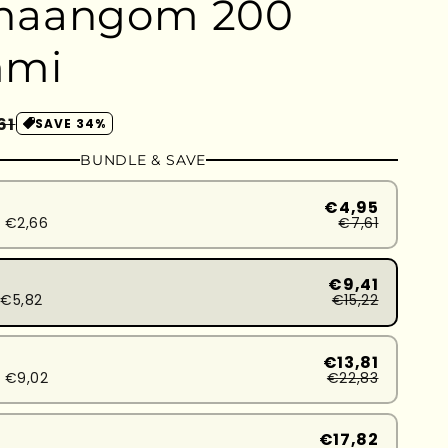
haangom 200
mmi
zzo
61
SAVE 34%
ontato
BUNDLE & SAVE
€4,95
 €2,66
€7,61
€9,41
€5,82
€15,22
€13,81
 €9,02
€22,83
€17,82