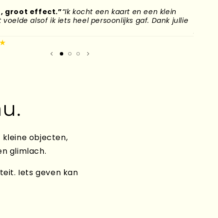
, groot effect.”
“Ik kocht een kaart en een klein
“Mijn
voelde alsof ik iets heel persoonlijks gaf. Dank jullie
naar H
plek g
★
Mirand
u.
 kleine objecten,
en glimlach.
teit. Iets geven kan