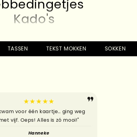
Kado's
Kaarten
bbedingetjes
ASSEN
TEKST MOKKEN
SOKKEN
S
Kado's
Kaarten
bbedingetjes
Kado's
★★★★★
Kaarten
 kwam voor één kaartje… ging weg
met vijf. Oeps! Alles is zó mooi!"
bbedingetjes
Hanneke