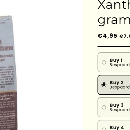
Xant
gra
Prezzo
€4,95
Pre
€7,
di
sc
listino
Buy 1
Bespaard
Buy 2
Bespaard
Buy 3
Bespaard
Buy 4