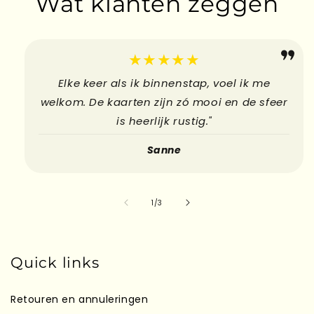
Wat klanten zeggen
Kado's
Kaarten
Hebbedingetjes
★★★★★
Elke keer als ik binnenstap, voel ik me
welkom. De kaarten zijn zó mooi en de sfeer
is heerlijk rustig."
Sanne
su
1
/
3
Quick links
Retouren en annuleringen