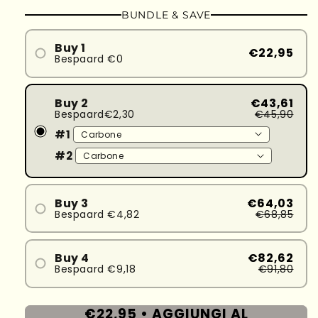
o
o
non
non
BUNDLE & SAVE
disponibile
disponibil
Buy 1
€22,95
Bespaard €0
Buy 2
€43,61
Bespaard€2,30
€45,90
#1
#2
Buy 3
€64,03
Bespaard €4,82
€68,85
#1
#2
Buy 4
€82,62
Bespaard €9,18
€91,80
#3
#1
#2
€22,95 •
AGGIUNGI AL