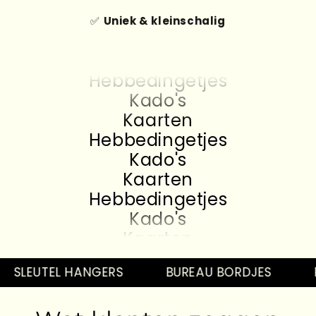
✅
Uniek & kleinschalig
Kado's
Kaarten
Hebbedingetjes
Kado's
Kaarten
Hebbedingetjes
Kado's
Kaarten
Hebbedingetjes
Kado's
Kaarten
Hebbedingetjes
Kado's
SLEUTEL HANGERS
BUREAU BORDJES
P
Kaarten
Hebbedingetjes