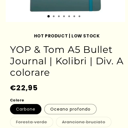
HOT PRODUCT | LOW STOCK
YOP & Tom A5 Bullet
Journal | Kolibri | Div. A
colorare
Prezzo
€22,95
di
Colore
listino
Carbone
Oceano profondo
Variante
Variante
Foresta verde
Arancione bruciato
esaurita
esaurita