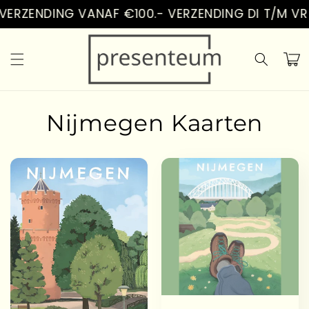
Vai
ERZENDING VANAF €100.- VERZENDING DI T/M VR
direttamente
ai contenuti
Carrell
Nijmegen Kaarten