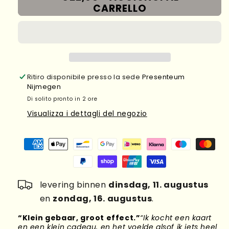
#3
CARRELLO
#4
Ritiro disponibile presso la sede
Presenteum
Nijmegen
Di solito pronto in 2 ore
Visualizza i dettagli del negozio
levering binnen
dinsdag, 11. augustus
en
zondag, 16. augustus
.
“Klein gebaar, groot effect.”
“Ik kocht een kaart
“
en een klein cadeau, en het voelde alsof ik iets heel
d