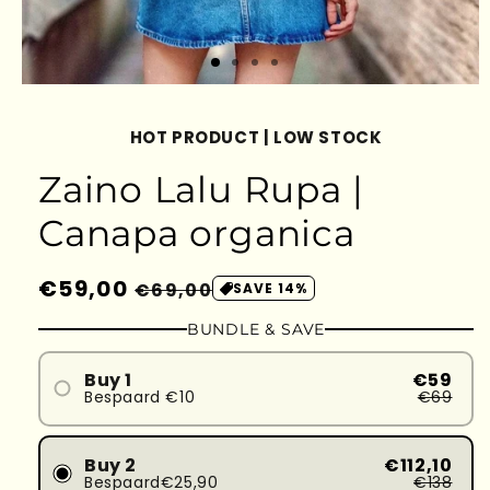
HOT PRODUCT | LOW STOCK
Zaino Lalu Rupa |
Canapa organica
Prezzo
€59,00
Prezzo
€69,00
SAVE 14%
di
scontato
BUNDLE & SAVE
listino
Buy 1
€59
Bespaard €10
€69
Buy 2
€112,10
Bespaard€25,90
€138