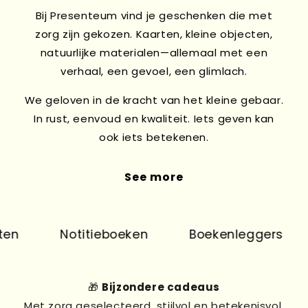
Bij Presenteum vind je geschenken die met
zorg zijn gekozen. Kaarten, kleine objecten,
natuurlijke materialen—allemaal met een
verhaal, een gevoel, een glimlach.
We geloven in de kracht van het kleine gebaar.
In rust, eenvoud en kwaliteit. Iets geven kan
ook iets betekenen.
See more
n
Notitieboeken
Boekenleggers
🎁
Bijzondere cadeaus
Met zorg geselecteerd, stijlvol en betekenisvol.