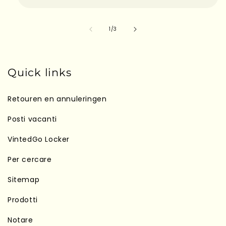
su
1
/
3
Quick links
Retouren en annuleringen
Posti vacanti
VintedGo Locker
Per cercare
Sitemap
Prodotti
Notare