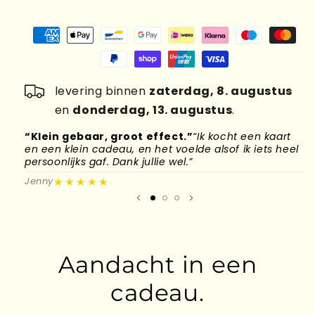
levering binnen
zaterdag, 8. augustus
en
donderdag, 13. augustus
.
“Klein gebaar, groot effect.”
“Ik kocht een kaart
“
en een klein cadeau, en het voelde alsof ik iets heel
d
persoonlijks gaf. Dank jullie wel.”
l
★★★★★
Jenny
M
Aandacht in een
cadeau.