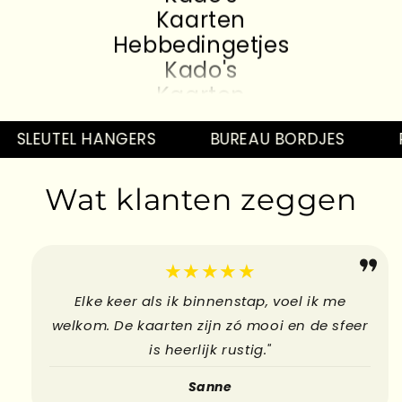
Kaarten
Hebbedingetjes
Kado's
Kaarten
Hebbedingetjes
Kado's
SLEUTEL HANGERS
BUREAU BORDJES
P
Kaarten
Hebbedingetjes
Wat klanten zeggen
Kado's
Kaarten
Hebbedingetjes
★★★★★
Elke keer als ik binnenstap, voel ik me
welkom. De kaarten zijn zó mooi en de sfeer
is heerlijk rustig."
Sanne