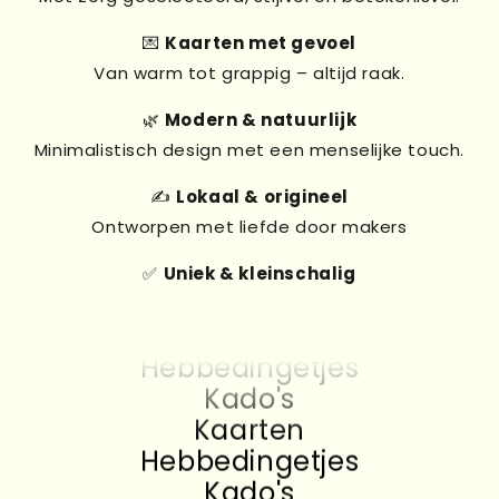
💌
Kaarten met gevoel
Van warm tot grappig – altijd raak.
🌿
Modern & natuurlijk
Minimalistisch design met een menselijke touch.
✍️
Lokaal & origineel
Ontworpen met liefde door makers
✅
Uniek & kleinschalig
Kado's
Kaarten
Hebbedingetjes
Kado's
Kaarten
Hebbedingetjes
Kado's