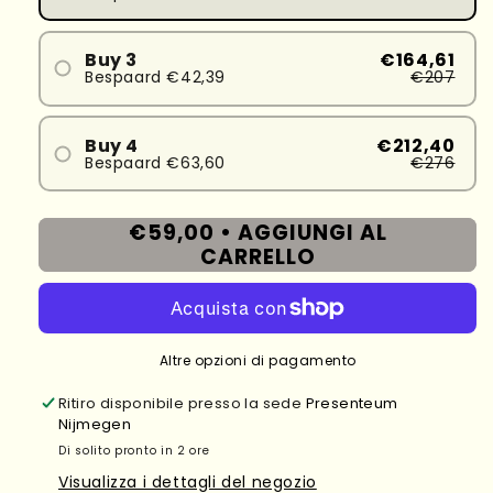
Buy 3
€164,61
Bespaard €42,39
€207
Buy 4
€212,40
Bespaard €63,60
€276
€59,00 •
AGGIUNGI AL
CARRELLO
Altre opzioni di pagamento
Ritiro disponibile presso la sede
Presenteum
Nijmegen
Di solito pronto in 2 ore
Visualizza i dettagli del negozio