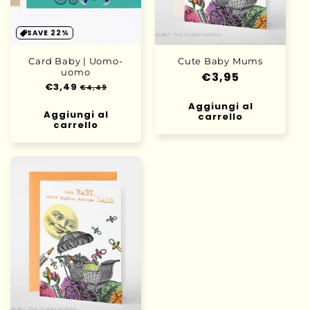
o
n
SAVE 22%
e
Card Baby | Uomo-
Cute Baby Mums
uomo
Prezzo
€3,95
:
Prezzo
€3,49
Prezzo
€4,49
di
di
scontato
Aggiungi al
listino
listino
Aggiungi al
carrello
carrello