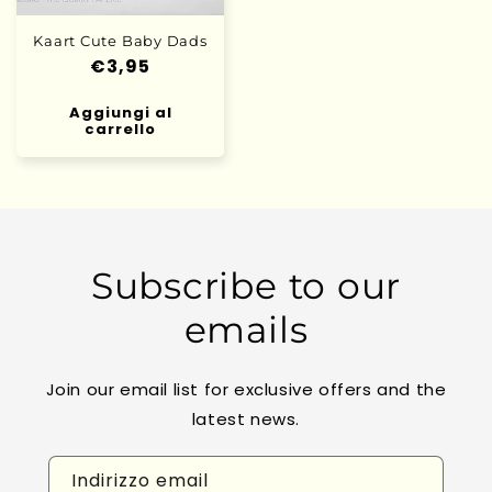
Kaart Cute Baby Dads
Prezzo
€3,95
di
Aggiungi al
listino
carrello
Subscribe to our
emails
Join our email list for exclusive offers and the
latest news.
Indirizzo email