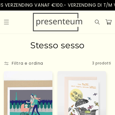
Vai
S VERZENDING VANAF €100.- VERZENDING DI T/M V
direttamente
ai contenuti
Carrell
C
Stesso sesso
o
Filtra e ordina
l
3 prodotti
l
e
z
i